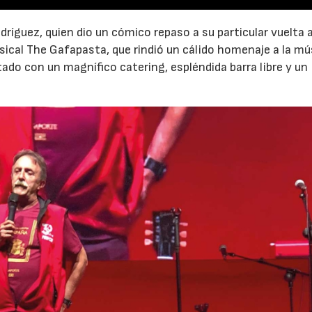
ríguez, quien dio un cómico repaso a su particular vuelta a
sical The Gafapasta, que rindió un cálido homenaje a la mú
21/07/2026
28/07/202
tado con un magnífico catering, espléndida barra libre y un