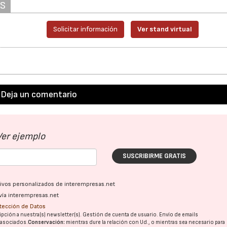
AS
Solicitar información
Ver stand virtual
Deja un comentario
Ver ejemplo
SUSCRIBIRME GRATIS
ativos personalizados de interempresas.net
vía interempresas.net
otección de Datos
pción a nuestra(s) newsletter(s). Gestión de cuenta de usuario. Envío de emails
o asociados.
Conservación:
mientras dure la relación con Ud., o mientras sea necesario para