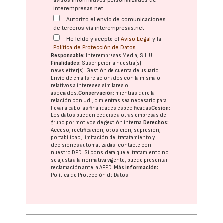
avisos informativos personalizados de
interempresas.net
Autorizo el envío de comunicaciones
de terceros vía interempresas.net
He leído y acepto el
Aviso Legal
y la
Política de Protección de Datos
Responsable:
Interempresas Media, S.L.U.
Finalidades:
Suscripción a nuestra(s)
newsletter(s). Gestión de cuenta de usuario.
Envío de emails relacionados con la misma o
relativos a intereses similares o
asociados.
Conservación:
mientras dure la
relación con Ud., o mientras sea necesario para
llevar a cabo las finalidades especificadas
Cesión:
Los datos pueden cederse a otras
empresas del
grupo
por motivos de gestión interna.
Derechos:
Acceso, rectificación, oposición, supresión,
portabilidad, limitación del tratatamiento y
decisiones automatizadas:
contacte con
nuestro DPD
. Si considera que el tratamiento no
se ajusta a la normativa vigente, puede presentar
reclamación ante la
AEPD
.
Más información:
Política de Protección de Datos