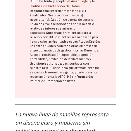
He leído y acepto el
Aviso Legal
y la
Política de Protección de Datos
Responsable:
Interempresas Media, S.L.U.
Finalidades:
Suscripción a nuestra(s)
newsletter(s). Gestión de cuenta de usuario.
Envío de emails relacionados con la misma o
relativos a intereses similares o
asociados.
Conservación:
mientras dure la
relación con Ud., o mientras sea necesario para
llevar a cabo las finalidades especificadas
Cesión:
Los datos pueden cederse a otras
empresas del
grupo
por motivos de gestión interna.
Derechos:
Acceso, rectificación, oposición, supresión,
portabilidad, limitación del tratatamiento y
decisiones automatizadas:
contacte con
nuestro DPD
. Si considera que el tratamiento no
se ajusta a la normativa vigente, puede presentar
reclamación ante la
AEPD
.
Más información:
Política de Protección de Datos
La nueva línea de manillas representa
un diseño claro y moderno sin