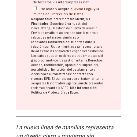
de terceros vía interempresas.net
He leído y acepto el
Aviso Legal
y la
Política de Protección de Datos
Responsable:
Interempresas Media, S.L.U.
Finalidades:
Suscripción a nuestra(s)
newsletter(s). Gestión de cuenta de usuario.
Envío de emails relacionados con la misma o
relativos a intereses similares o
asociados.
Conservación:
mientras dure la
relación con Ud., o mientras sea necesario para
llevar a cabo las finalidades especificadas
Cesión:
Los datos pueden cederse a otras
empresas del
grupo
por motivos de gestión interna.
Derechos:
Acceso, rectificación, oposición, supresión,
portabilidad, limitación del tratatamiento y
decisiones automatizadas:
contacte con
nuestro DPD
. Si considera que el tratamiento no
se ajusta a la normativa vigente, puede presentar
reclamación ante la
AEPD
.
Más información:
Política de Protección de Datos
La nueva línea de manillas representa
un diseño claro y moderno sin