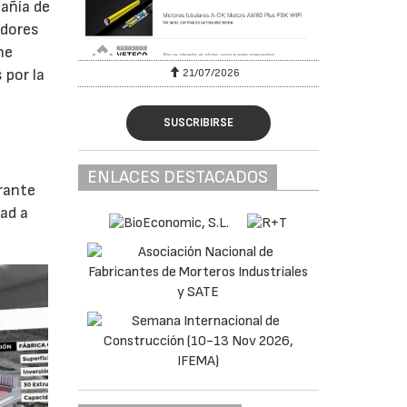
pañía de
edores
ne
 por la
6
21/07/2026
SUSCRIBIRSE
ENLACES DESTACADOS
rante
dad a