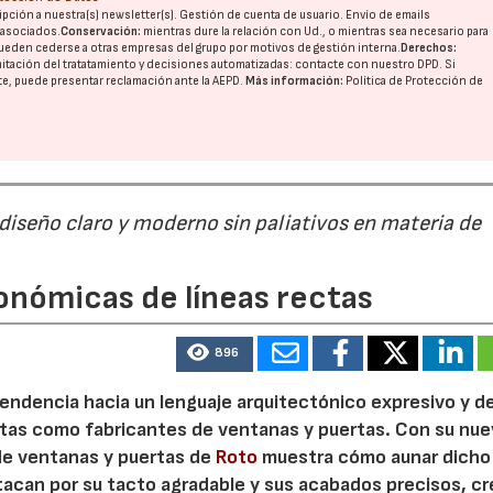
pción a nuestra(s) newsletter(s). Gestión de cuenta de usuario. Envío de emails
o asociados.
Conservación:
mientras dure la relación con Ud., o mientras sea necesario para
ueden cederse a otras
empresas del grupo
por motivos de gestión interna.
Derechos:
imitación del tratatamiento y decisiones automatizadas:
contacte con nuestro DPD
. Si
nte, puede presentar reclamación ante la
AEPD
.
Más información:
Política de Protección de
 diseño claro y moderno sin paliativos en materia de
onómicas de líneas rectas
896
 tendencia hacia un lenguaje arquitectónico expresivo y d
ristas como fabricantes de ventanas y puertas. Con su nu
 de ventanas y puertas de
Roto
muestra cómo aunar dicho
stacan por su tacto agradable y sus acabados precisos, c