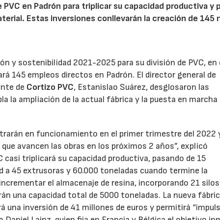
de PVC en Padrón para triplicar su capacidad productiva y
terial. Estas inversiones conllevarán la creación de 145
ón y sostenibilidad 2021-2025 para su división de PVC, en 
eará 145 empleos directos en Padrón. El director general de
rente de
Cortizo PVC
, Estanislao Suárez, desglosaron las
la la ampliación de la actual fábrica y la puesta en marcha
trarán en funcionamiento en el primer trimestre del 2022 
que avancen las obras en los próximos 2 años”, explicó
casi triplicará su capacidad productiva, pasando de 15
ad a 45 extrusoras y 60.000 toneladas cuando termine la
 incrementar el almacenaje de resina, incorporando 21 silos
rán una capacidad total de 5000 toneladas. La nueva fábric
á una inversión de 41 millones de euros y permitirá “impuls
 Daniel Lainz, quien fija en Francia y Bélgica el objetivo i