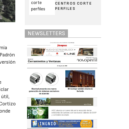
CENTROS CORTE
PERFILES
NEWSLETTERS
omía
 Padrón
nversión
e
iclar
útil,
 Cortizo
donde