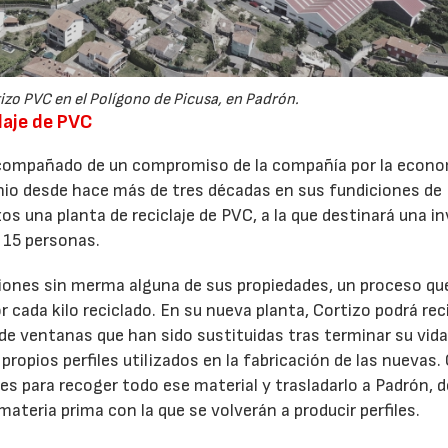
izo PVC en el Polígono de Picusa, en Padrón.
laje de PVC
 acompañado de un compromiso de la compañía por la econ
uminio desde hace más de tres décadas en sus fundiciones de
os una planta de reciclaje de PVC, a la que destinará una i
a 15 personas.
siones sin merma alguna de sus propiedades, un proceso qu
r cada kilo reciclado. En su nueva planta, Cortizo podrá rec
 ventanas que han sido sustituidas tras terminar su vida 
ropios perfiles utilizados en la fabricación de las nuevas.
es para recoger todo ese material y trasladarlo a Padrón, 
materia prima con la que se volverán a producir perfiles.