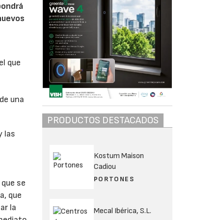
 pondrá
 nuevos
el que
 de una
PRODUCTOS DESTACADOS
y las
Kostum Maison
Cadiou
PORTONES
 que se
a, que
ar la
Mecal Ibérica, S.L.
nmediato