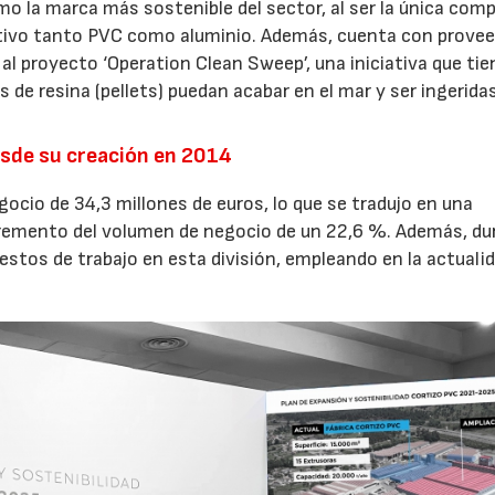
mo la marca más sostenible del sector, al ser la única com
uctivo tanto PVC como aluminio. Además, cuenta con prove
al proyecto ‘Operation Clean Sweep’, una iniciativa que tie
 de resina (pellets) puedan acabar en el mar y ser ingeridas
21/07/2026
28/07/202
esde su creación en 2014
gocio de 34,3 millones de euros, lo que se tradujo en una
ncremento del volumen de negocio de un 22,6 %. Además, du
estos de trabajo en esta división, empleando en la actuali