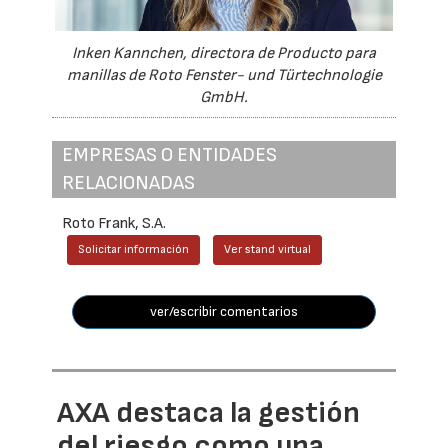
Inken Kannchen, directora de Producto para
manillas de Roto Fenster- und Türtechnologie
GmbH.
EMPRESAS O ENTIDADES
RELACIONADAS
Roto Frank, S.A.
Solicitar información
Ver stand virtual
ver/escribir comentarios
AXA destaca la gestión
del riesgo como una