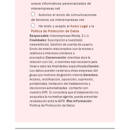
avisos informativos personalizados de
interempresas.net
Autorizo el envío de comunicaciones
de terceros vía interempresas.net
He leído y acepto el
Aviso Legal
y la
Política de Protección de Datos
Responsable:
Interempresas Media, S.L.U.
Finalidades:
Suscripción a nuestra(s)
newsletter(s). Gestión de cuenta de usuario.
Envío de emails relacionados con la misma o
relativos a intereses similares o
asociados.
Conservación:
mientras dure la
relación con Ud., o mientras sea necesario para
llevar a cabo las finalidades especificadas
Cesión:
Los datos pueden cederse a otras
empresas del
grupo
por motivos de gestión interna.
Derechos:
Acceso, rectificación, oposición, supresión,
portabilidad, limitación del tratatamiento y
decisiones automatizadas:
contacte con
nuestro DPD
. Si considera que el tratamiento no
se ajusta a la normativa vigente, puede presentar
reclamación ante la
AEPD
.
Más información:
Política de Protección de Datos