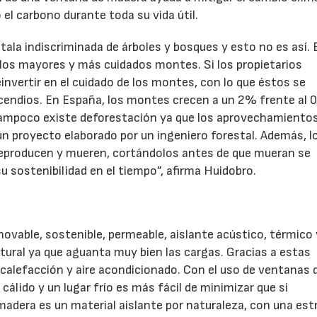
l carbono durante toda su vida útil.
tala indiscriminada de árboles y bosques y esto no es así. 
21/07/2026
28/07/202
 los mayores y más cuidados montes. Si los propietarios
nvertir en el cuidado de los montes, con lo que éstos se
cendios. En España, los montes crecen a un 2% frente al 
 tampoco existe deforestación ya que los aprovechamiento
un proyecto elaborado por un ingeniero forestal. Además, l
 reproducen y mueren, cortándolos antes de que mueran se
 sostenibilidad en el tiempo”, afirma Huidobro.
novable, sostenible, permeable, aislante acústico, térmico 
tural ya que aguanta muy bien las cargas. Gracias a estas
 calefacción y aire acondicionado. Con el uso de ventanas 
cálido y un lugar frío es más fácil de minimizar que si
madera es un material aislante por naturaleza, con una est