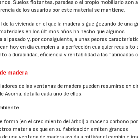
nos. Suelos flotantes, paredes o el propio mobiliario son 
rencia de los usuarios por este material se mantiene.
e la vivienda en el que la madera sigue gozando de una g
 materiales en los últimos años ha hecho que algunos
al pasado y, por consiguiente, a unas peores característic
an hoy en día cumplen a la perfección cualquier requisito d
to a durabilidad, eficiencia y rentabilidad a las fabricadas 
s de madera
ciadores de las ventanas de madera pueden resumirse en c
e Asoma, detalla cada uno de ellos.
ambiente
e forma (en el crecimiento del árbol) almacena carbono por
 otros materiales que en su fabricación emiten grandes
n de una ventana de madera ayuda a mitigar el cambio clim