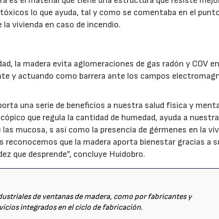
ra es el material que tiene una estructura que resiste mejo
tóxicos lo que ayuda, tal y como se comentaba en el punto
la vivienda en caso de incendio.
sidad, la madera evita aglomeraciones de gas radón y COV en
ente y actuando como barrera ante los campos electromag
rta una serie de beneficios a nuestra salud física y menta
roscópico que regula la cantidad de humedad, ayuda a nuestra
 de las mucosa, s así como la presencia de gérmenes en la vi
s reconocemos que la madera aporta bienestar gracias a s
idez que desprende”, concluye Huidobro.
dustriales de ventanas de madera, como por fabricantes y
cios integrados en el ciclo de fabricación.