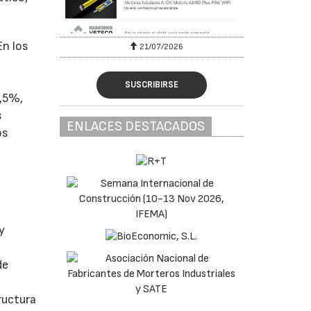
En los
6
21/07/2026
SUSCRIBIRSE
0,5%,
s
ENLACES DESTACADOS
os
y
de
ructura