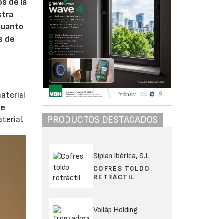
s de la
stra
cuanto
s de
aterial
de
PRODUCTOS DESTACADOS
terial.
Siplan Ibérica, S.L.
COFRES TOLDO
RETRÁCTIL
Voilàp Holding