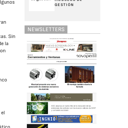
algunos
GESTIÓN
ran
NEWSLETTERS
as. Sin
e la
con
inco
 el
ático,