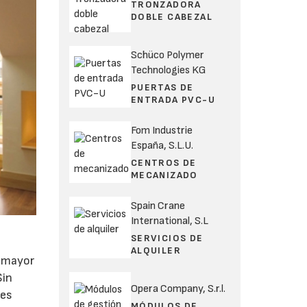
TRONZADORA
DOBLE CABEZAL
Schüco Polymer
Technologies KG
PUERTAS DE
ENTRADA PVC-U
Fom Industrie
España, S.L.U.
CENTROS DE
MECANIZADO
Spain Crane
International, S.L
SERVICIOS DE
ALQUILER
a mayor
Sin
Opera Company, S.r.l.
nes
MÓDULOS DE