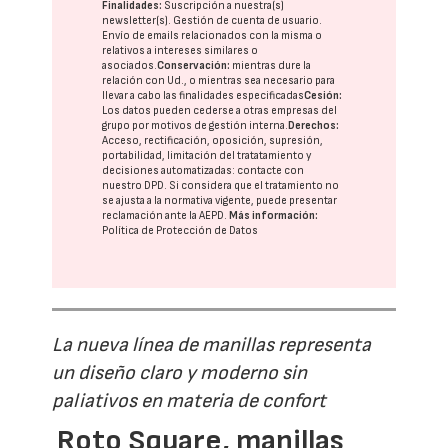
Finalidades:
Suscripción a nuestra(s)
newsletter(s). Gestión de cuenta de usuario.
Envío de emails relacionados con la misma o
relativos a intereses similares o
asociados.
Conservación:
mientras dure la
relación con Ud., o mientras sea necesario para
llevar a cabo las finalidades especificadas
Cesión:
Los datos pueden cederse a otras
empresas del
grupo
por motivos de gestión interna.
Derechos:
Acceso, rectificación, oposición, supresión,
portabilidad, limitación del tratatamiento y
decisiones automatizadas:
contacte con
nuestro DPD
. Si considera que el tratamiento no
se ajusta a la normativa vigente, puede presentar
reclamación ante la
AEPD
.
Más información:
Política de Protección de Datos
La nueva línea de manillas representa
un diseño claro y moderno sin
paliativos en materia de confort
Roto Square, manillas