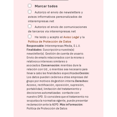
Marcar todos
Autorizo el envío de newsletters y
avisos informativos personalizados de
interempresas.net
Autorizo el envío de comunicaciones
de terceros vía interempresas.net
He leído y acepto el
Aviso Legal
y la
Política de Protección de Datos
Responsable:
Interempresas Media, S.L.U.
Finalidades:
Suscripción a nuestra(s)
newsletter(s). Gestión de cuenta de usuario.
Envío de emails relacionados con la misma o
relativos a intereses similares o
asociados.
Conservación:
mientras dure la
relación con Ud., o mientras sea necesario para
llevar a cabo las finalidades especificadas
Cesión:
Los datos pueden cederse a otras
empresas del
grupo
por motivos de gestión interna.
Derechos:
Acceso, rectificación, oposición, supresión,
portabilidad, limitación del tratatamiento y
decisiones automatizadas:
contacte con
nuestro DPD
. Si considera que el tratamiento no
se ajusta a la normativa vigente, puede presentar
reclamación ante la
AEPD
.
Más información:
Política de Protección de Datos