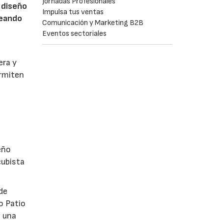
Jornadas Profesionales
 diseño
Impulsa tus ventas
reando
Comunicación y Marketing B2B
Eventos sectoriales
era y
ermiten
eño
cubista
de
o Patio
o una