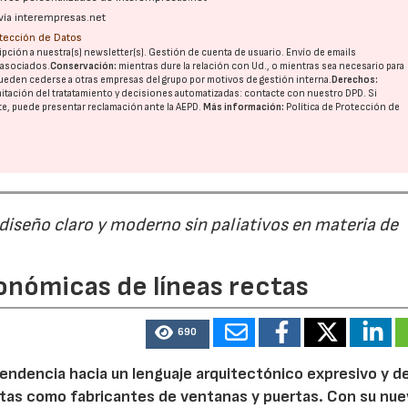
vía interempresas.net
otección de Datos
pción a nuestra(s) newsletter(s). Gestión de cuenta de usuario. Envío de emails
o asociados.
Conservación:
mientras dure la relación con Ud., o mientras sea necesario para
ueden cederse a otras
empresas del grupo
por motivos de gestión interna.
Derechos:
imitación del tratatamiento y decisiones automatizadas:
contacte con nuestro DPD
. Si
nte, puede presentar reclamación ante la
AEPD
.
Más información:
Política de Protección de
 diseño claro y moderno sin paliativos en materia de
onómicas de líneas rectas
690
 tendencia hacia un lenguaje arquitectónico expresivo y d
ristas como fabricantes de ventanas y puertas. Con su nu