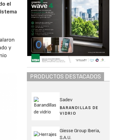
do el
sistema
alaron
ado y
nio
PRODUCTOS DESTACADOS
Sadev
BARANDILLAS DE
VIDRIO
Giesse Group Iberia,
S.A.U.