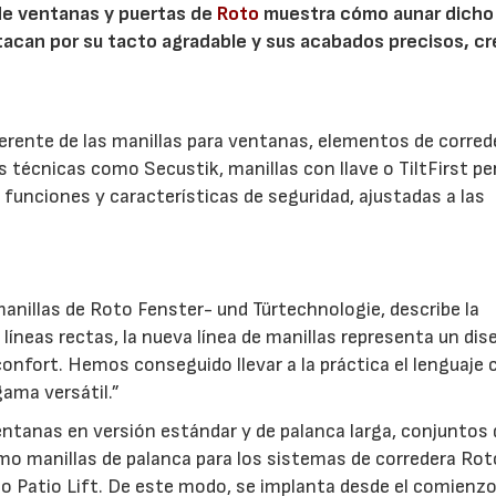
 de ventanas y puertas de
Roto
muestra cómo aunar dicho
stacan por su tacto agradable y sus acabados precisos, c
.
herente de las manillas para ventanas, elementos de corred
es técnicas como Secustik, manillas con llave o TiltFirst p
funciones y características de seguridad, ajustadas a las
anillas de Roto Fenster- und Türtechnologie, describe la
líneas rectas, la nueva línea de manillas representa un dis
confort. Hemos conseguido llevar a la práctica el lenguaje 
ama versátil.”
ventanas en versión estándar y de palanca larga, conjuntos 
mo manillas de palanca para los sistemas de corredera Rot
to Patio Lift. De este modo, se implanta desde el comienz