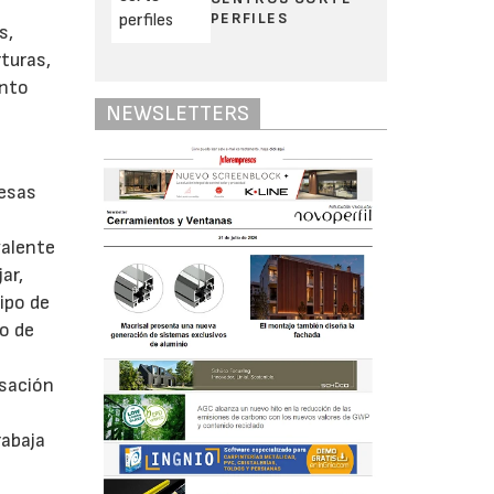
PERFILES
s,
turas,
anto
NEWSLETTERS
 esas
valente
ar,
ipo de
vo de
nsación
rabaja