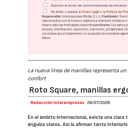
Autorizo el envío de comunicaciones de terceros 
He leído y acepto el
Aviso Legal
y la
Política de Pr
Responsable:
Interempresas Media, S.L.U.
Finalidades:
Suscri
relacionados con la misma o relativos a intereses similares 
llevar a cabo las finalidades especificadas
Cesión:
Los datos p
Acceso, rectificación, oposición, supresión, portabilidad, l
considera que el tratamiento no se ajusta a la normativa vige
Datos
La nueva línea de manillas representa un
confort
Roto Square, manillas erg
Redacción Interempresas
28/07/2026
En el ámbito internacional, existe una clara
ángulos claros. Así lo afirman tanto interio