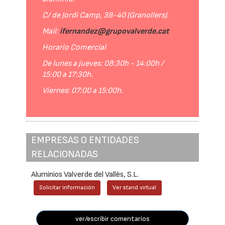
C/ de Jordi Camp, 38-40 (Granollers).
Mail:
ifernandez@grupovalverde.cat
Horario Comercial
De lunes a jueves: 08:30h - 14:00h /
15:00 a 17:30h.
Viernes: 07:00 a 15:00h.
EMPRESAS O ENTIDADES
RELACIONADAS
Aluminios Valverde del Vallès, S.L.
Solicitar información
Ver stand virtual
ver/escribir comentarios