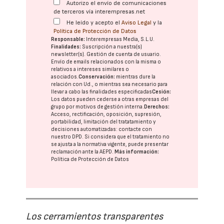
Autorizo el envío de comunicaciones
de terceros vía interempresas.net
He leído y acepto el
Aviso Legal
y la
Política de Protección de Datos
Responsable:
Interempresas Media, S.L.U.
Finalidades:
Suscripción a nuestra(s)
newsletter(s). Gestión de cuenta de usuario.
Envío de emails relacionados con la misma o
relativos a intereses similares o
asociados.
Conservación:
mientras dure la
relación con Ud., o mientras sea necesario para
llevar a cabo las finalidades especificadas
Cesión:
Los datos pueden cederse a otras
empresas del
grupo
por motivos de gestión interna.
Derechos:
Acceso, rectificación, oposición, supresión,
portabilidad, limitación del tratatamiento y
decisiones automatizadas:
contacte con
nuestro DPD
. Si considera que el tratamiento no
se ajusta a la normativa vigente, puede presentar
reclamación ante la
AEPD
.
Más información:
Política de Protección de Datos
Los cerramientos transparentes