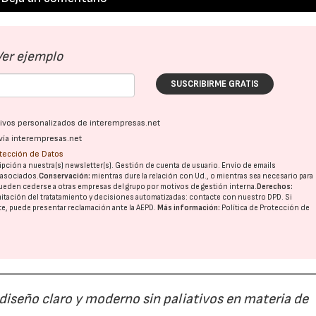
Ver ejemplo
SUSCRIBIRME GRATIS
ativos personalizados de interempresas.net
vía interempresas.net
otección de Datos
pción a nuestra(s) newsletter(s). Gestión de cuenta de usuario. Envío de emails
o asociados.
Conservación:
mientras dure la relación con Ud., o mientras sea necesario para
ueden cederse a otras
empresas del grupo
por motivos de gestión interna.
Derechos:
imitación del tratatamiento y decisiones automatizadas:
contacte con nuestro DPD
. Si
nte, puede presentar reclamación ante la
AEPD
.
Más información:
Política de Protección de
 diseño claro y moderno sin paliativos en materia de