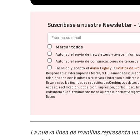
Suscríbase a nuestra Newsletter -
Marcar todos
Autorizo el envío de newsletters y avisos inform
Autorizo el envío de comunicaciones de terceros 
He leído y acepto el
Aviso Legal
y la
Política de Pr
Responsable:
Interempresas Media, S.L.U.
Finalidades:
Suscri
relacionados con la misma o relativos a intereses similares 
llevar a cabo las finalidades especificadas
Cesión:
Los datos p
Acceso, rectificación, oposición, supresión, portabilidad, l
considera que el tratamiento no se ajusta a la normativa vige
Datos
La nueva línea de manillas representa un