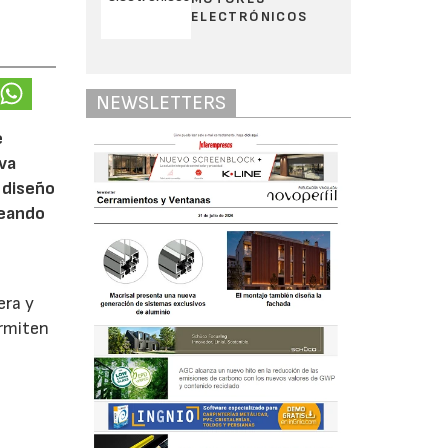
ELECTRÓNICOS
NEWSLETTERS
e
eva
 diseño
reando
era y
ermiten