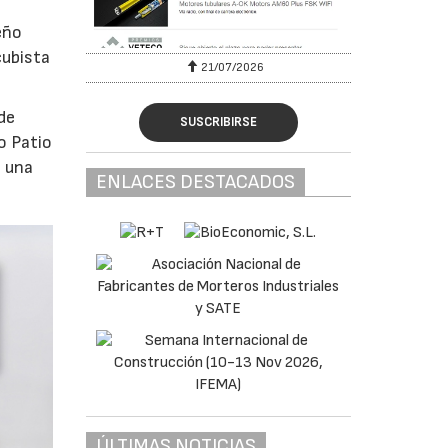
eño
cubista
6
21/07/2026
de
SUSCRIBIRSE
o Patio
o una
ENLACES DESTACADOS
ÚLTIMAS NOTICIAS