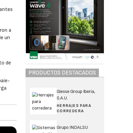
cantes
ron a
de un
to de
PRODUCTOS DESTACADOS
baie-
rga
Giesse Group Iberia,
S.A.U.
HERRAJES PARA
CORREDERA
Grupo INDALSU