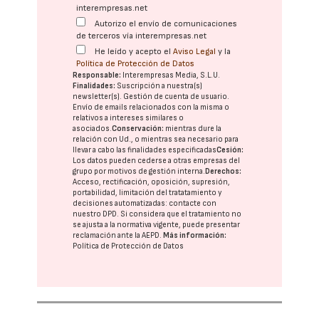
interempresas.net
Autorizo el envío de comunicaciones
de terceros vía interempresas.net
He leído y acepto el
Aviso Legal
y la
Política de Protección de Datos
Responsable:
Interempresas Media, S.L.U.
Finalidades:
Suscripción a nuestra(s)
newsletter(s). Gestión de cuenta de usuario.
Envío de emails relacionados con la misma o
relativos a intereses similares o
asociados.
Conservación:
mientras dure la
relación con Ud., o mientras sea necesario para
llevar a cabo las finalidades especificadas
Cesión:
Los datos pueden cederse a otras
empresas del
grupo
por motivos de gestión interna.
Derechos:
Acceso, rectificación, oposición, supresión,
portabilidad, limitación del tratatamiento y
decisiones automatizadas:
contacte con
nuestro DPD
. Si considera que el tratamiento no
se ajusta a la normativa vigente, puede presentar
reclamación ante la
AEPD
.
Más información:
Política de Protección de Datos