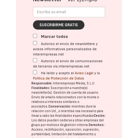
SUSCRIBIRME GRATIS
Marcar todos
Autorizo el envío de newsletters y
avisos informativos personalizados de
interempresas.net
Autorizo el envío de comunicaciones
de terceros vía interempresas.net
He leído y acepto el
Aviso Legal
y la
Política de Protección de Datos
Responsable:
Interempresas Media, S.L.U.
Finalidades:
Suscripción a nuestra(s)
newsletter(s). Gestión de cuenta de usuario.
Envío de emails relacionados con la misma o
relativos a intereses similares o
asociados.
Conservación:
mientras dure la
relación con Ud., o mientras sea necesario para
llevar a cabo las finalidades especificadas
Cesión:
Los datos pueden cederse a otras
empresas del
grupo
por motivos de gestión interna.
Derechos:
Acceso, rectificación, oposición, supresión,
portabilidad, limitación del tratatamiento y