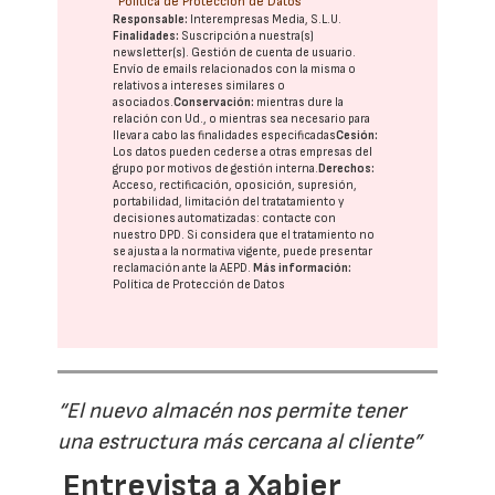
Política de Protección de Datos
Responsable:
Interempresas Media, S.L.U.
Finalidades:
Suscripción a nuestra(s)
newsletter(s). Gestión de cuenta de usuario.
Envío de emails relacionados con la misma o
relativos a intereses similares o
asociados.
Conservación:
mientras dure la
relación con Ud., o mientras sea necesario para
llevar a cabo las finalidades especificadas
Cesión:
Los datos pueden cederse a otras
empresas del
grupo
por motivos de gestión interna.
Derechos:
Acceso, rectificación, oposición, supresión,
portabilidad, limitación del tratatamiento y
decisiones automatizadas:
contacte con
nuestro DPD
. Si considera que el tratamiento no
se ajusta a la normativa vigente, puede presentar
reclamación ante la
AEPD
.
Más información:
Política de Protección de Datos
“El nuevo almacén nos permite tener
una estructura más cercana al cliente”
Entrevista a Xabier