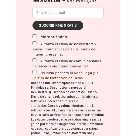
Newsletter -
Ver ejemplo
SUSCRIBIRME GRATIS
Marcar todos
Autorizo el envío de newsletters y
avisos informativos personalizados de
interempresas.net
Autorizo el envío de comunicaciones
de terceros vía interempresas.net
He leído y acepto el
Aviso Legal
y la
Política de Protección de Datos
Responsable:
Interempresas Media, S.L.U.
Finalidades:
Suscripción a nuestra(s)
newsletter(s). Gestión de cuenta de usuario.
Envío de emails relacionados con la misma o
relativos a intereses similares o
asociados.
Conservación:
mientras dure la
relación con Ud., o mientras sea necesario para
llevar a cabo las finalidades especificadas
Cesión:
Los datos pueden cederse a otras
empresas del
grupo
por motivos de gestión interna.
Derechos:
Acceso, rectificación, oposición, supresión,
portabilidad, limitación del tratatamiento y