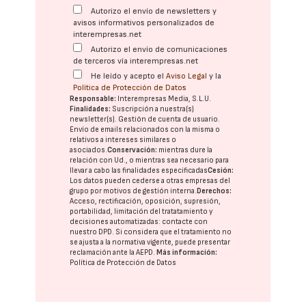
Autorizo el envío de newsletters y
avisos informativos personalizados de
interempresas.net
Autorizo el envío de comunicaciones
de terceros vía interempresas.net
He leído y acepto el
Aviso Legal
y la
Política de Protección de Datos
Responsable:
Interempresas Media, S.L.U.
Finalidades:
Suscripción a nuestra(s)
newsletter(s). Gestión de cuenta de usuario.
Envío de emails relacionados con la misma o
relativos a intereses similares o
asociados.
Conservación:
mientras dure la
relación con Ud., o mientras sea necesario para
llevar a cabo las finalidades especificadas
Cesión:
Los datos pueden cederse a otras
empresas del
grupo
por motivos de gestión interna.
Derechos:
Acceso, rectificación, oposición, supresión,
portabilidad, limitación del tratatamiento y
decisiones automatizadas:
contacte con
nuestro DPD
. Si considera que el tratamiento no
se ajusta a la normativa vigente, puede presentar
reclamación ante la
AEPD
.
Más información:
Política de Protección de Datos