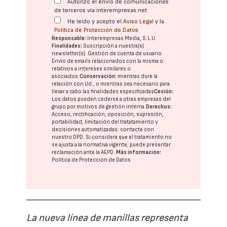
Autorizo el envío de comunicaciones
de terceros vía interempresas.net
He leído y acepto el
Aviso Legal
y la
Política de Protección de Datos
Responsable:
Interempresas Media, S.L.U.
Finalidades:
Suscripción a nuestra(s)
newsletter(s). Gestión de cuenta de usuario.
Envío de emails relacionados con la misma o
relativos a intereses similares o
asociados.
Conservación:
mientras dure la
relación con Ud., o mientras sea necesario para
llevar a cabo las finalidades especificadas
Cesión:
Los datos pueden cederse a otras
empresas del
grupo
por motivos de gestión interna.
Derechos:
Acceso, rectificación, oposición, supresión,
portabilidad, limitación del tratatamiento y
decisiones automatizadas:
contacte con
nuestro DPD
. Si considera que el tratamiento no
se ajusta a la normativa vigente, puede presentar
reclamación ante la
AEPD
.
Más información:
Política de Protección de Datos
La nueva línea de manillas representa