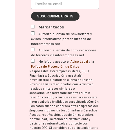
SUSCRIBIRME GRATIS
Marcar todos
Autorizo el envío de newsletters y
avisos informativos personalizados de
interempresas.net
Autorizo el envío de comunicaciones
de terceros vía interempresas.net
He leído y acepto el
Aviso Legal
y la
Política de Protección de Datos
Responsable:
Interempresas Media, S.L.U.
Finalidades:
Suscripción a nuestra(s)
newsletter(s). Gestión de cuenta de usuario.
Envío de emails relacionados con la misma o
relativos a intereses similares o
asociados.
Conservación:
mientras dure la
relación con Ud., o mientras sea necesario para
llevar a cabo las finalidades especificadas
Cesión:
Los datos pueden cederse a otras
empresas del
grupo
por motivos de gestión interna.
Derechos:
Acceso, rectificación, oposición, supresión,
portabilidad, limitación del tratatamiento y
decisiones automatizadas:
contacte con
nuestro DPD
. Si considera que el tratamiento no