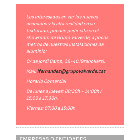
Los interesados en ver los nuevos
acabados y la alta realidad en su
texturado, pueden pedir cita en el
showroom de Grupo Valverde, a pocos
metros de nuestras instalaciones de
aluminio:
C/ de Jordi Camp, 38-40 (Granollers).
Mail:
ifernandez@grupovalverde.cat
Horario Comercial
De lunes a jueves: 08:30h - 14:00h /
15:00 a 17:30h.
Viernes: 07:00 a 15:00h.
EMPRESAS O ENTIDADES