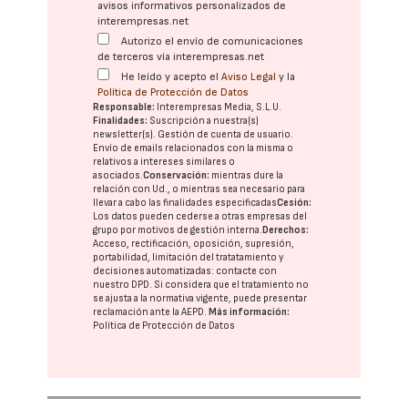
avisos informativos personalizados de
interempresas.net
Autorizo el envío de comunicaciones
de terceros vía interempresas.net
He leído y acepto el
Aviso Legal
y la
Política de Protección de Datos
Responsable:
Interempresas Media, S.L.U.
Finalidades:
Suscripción a nuestra(s)
newsletter(s). Gestión de cuenta de usuario.
Envío de emails relacionados con la misma o
relativos a intereses similares o
asociados.
Conservación:
mientras dure la
relación con Ud., o mientras sea necesario para
llevar a cabo las finalidades especificadas
Cesión:
Los datos pueden cederse a otras
empresas del
grupo
por motivos de gestión interna.
Derechos:
Acceso, rectificación, oposición, supresión,
portabilidad, limitación del tratatamiento y
decisiones automatizadas:
contacte con
nuestro DPD
. Si considera que el tratamiento no
se ajusta a la normativa vigente, puede presentar
reclamación ante la
AEPD
.
Más información:
Política de Protección de Datos