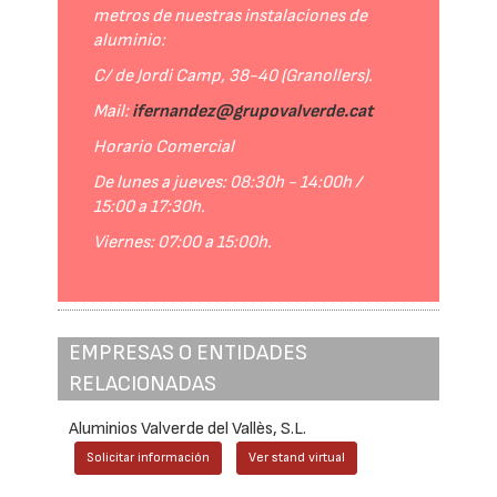
metros de nuestras instalaciones de
aluminio:
C/ de Jordi Camp, 38-40 (Granollers).
Mail:
ifernandez@grupovalverde.cat
Horario Comercial
De lunes a jueves: 08:30h - 14:00h /
15:00 a 17:30h.
Viernes: 07:00 a 15:00h.
EMPRESAS O ENTIDADES
RELACIONADAS
Aluminios Valverde del Vallès, S.L.
Solicitar información
Ver stand virtual