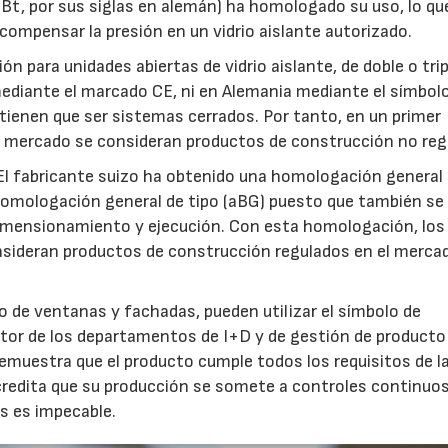
Bt, por sus siglas en alemán) ha homologado su uso, lo que
 compensar la presión en un vidrio aislante autorizado.
 para unidades abiertas de vidrio aislante, de doble o trip
mediante el marcado CE, ni en Alemania mediante el símbolo
tienen que ser sistemas cerrados. Por tanto, en un primer
l mercado se consideran productos de construcción no reg
 El fabricante suizo ha obtenido una homologación general
 homologación general de tipo (aBG) puesto que también se
dimensionamiento y ejecución. Con esta homologación, los 
nsideran productos de construcción regulados en el merca
mo de ventanas y fachadas, pueden utilizar el símbolo de
ector de los departamentos de I+D y de gestión de producto
emuestra que el producto cumple todos los requisitos de l
redita que su producción se somete a controles continuos 
es es impecable.