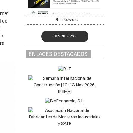
rde’
6
21/07/2026
l de
l
odo
SUSCRIBIRSE
re
ENLACES DESTACADOS