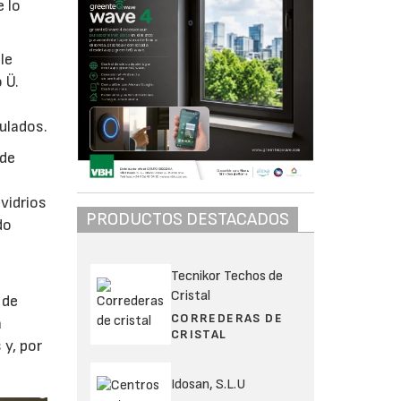
 lo
le
 Ü.
ulados.
 de
vidrios
PRODUCTOS DESTACADOS
do
Tecnikor Techos de
Cristal
 de
CORREDERAS DE
a
CRISTAL
y, por
Idosan, S.L.U