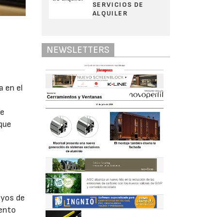
SERVICIOS DE
ALQUILER
NEWSLETTERS
 en el
de
que
ayos de
iento