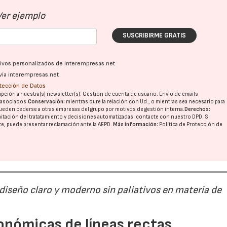
Ver ejemplo
SUSCRIBIRME GRATIS
ativos personalizados de interempresas.net
vía interempresas.net
otección de Datos
pción a nuestra(s) newsletter(s). Gestión de cuenta de usuario. Envío de emails
o asociados.
Conservación:
mientras dure la relación con Ud., o mientras sea necesario para
ueden cederse a otras
empresas del grupo
por motivos de gestión interna.
Derechos:
imitación del tratatamiento y decisiones automatizadas:
contacte con nuestro DPD
. Si
nte, puede presentar reclamación ante la
AEPD
.
Más información:
Política de Protección de
 diseño claro y moderno sin paliativos en materia de
onómicas de líneas rectas