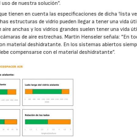
 uso de nuestra solución”.
ue tienen en cuenta las especificaciones de dicha ‘lista ve
21/07/2026
28/07/202
as estructuras de vidrio pueden llegar a tener una vida úti
 aire anchas y los vidrios grandes suelen tener una vida úti
 cámaras de aire estrechas. Martin Henseler señala: “En t
con material deshidratante. En los sistemas abiertos siemp
debe compensarse con el material deshidratante”.