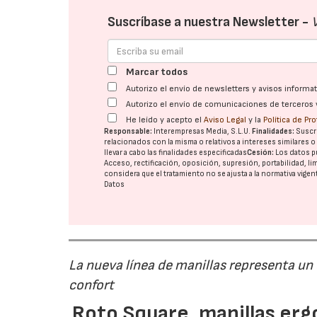
Suscríbase a nuestra Newsletter -
Marcar todos
Autorizo el envío de newsletters y avisos inform
Autorizo el envío de comunicaciones de terceros 
He leído y acepto el
Aviso Legal
y la
Política de Pr
Responsable:
Interempresas Media, S.L.U.
Finalidades:
Suscri
relacionados con la misma o relativos a intereses similares 
llevar a cabo las finalidades especificadas
Cesión:
Los datos p
Acceso, rectificación, oposición, supresión, portabilidad, l
considera que el tratamiento no se ajusta a la normativa vige
Datos
La nueva línea de manillas representa un
confort
Roto Square, manillas erg