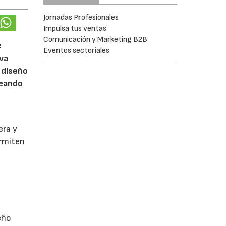
Jornadas Profesionales
Impulsa tus ventas
Comunicación y Marketing B2B
e
Eventos sectoriales
eva
 diseño
reando
era y
ermiten
eño