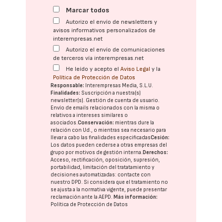
Marcar todos
Autorizo el envío de newsletters y
avisos informativos personalizados de
interempresas.net
Autorizo el envío de comunicaciones
de terceros vía interempresas.net
He leído y acepto el
Aviso Legal
y la
Política de Protección de Datos
Responsable:
Interempresas Media, S.L.U.
Finalidades:
Suscripción a nuestra(s)
newsletter(s). Gestión de cuenta de usuario.
Envío de emails relacionados con la misma o
relativos a intereses similares o
asociados.
Conservación:
mientras dure la
relación con Ud., o mientras sea necesario para
llevar a cabo las finalidades especificadas
Cesión:
Los datos pueden cederse a otras
empresas del
grupo
por motivos de gestión interna.
Derechos:
Acceso, rectificación, oposición, supresión,
portabilidad, limitación del tratatamiento y
decisiones automatizadas:
contacte con
nuestro DPD
. Si considera que el tratamiento no
se ajusta a la normativa vigente, puede presentar
reclamación ante la
AEPD
.
Más información:
Política de Protección de Datos