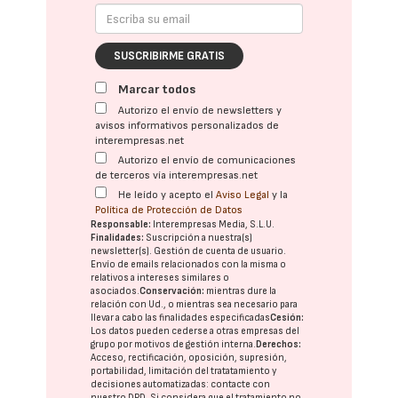
SUSCRIBIRME GRATIS
Marcar todos
Autorizo el envío de newsletters y
avisos informativos personalizados de
interempresas.net
Autorizo el envío de comunicaciones
de terceros vía interempresas.net
He leído y acepto el
Aviso Legal
y la
Política de Protección de Datos
Responsable:
Interempresas Media, S.L.U.
Finalidades:
Suscripción a nuestra(s)
newsletter(s). Gestión de cuenta de usuario.
Envío de emails relacionados con la misma o
relativos a intereses similares o
asociados.
Conservación:
mientras dure la
relación con Ud., o mientras sea necesario para
llevar a cabo las finalidades especificadas
Cesión:
Los datos pueden cederse a otras
empresas del
grupo
por motivos de gestión interna.
Derechos:
Acceso, rectificación, oposición, supresión,
portabilidad, limitación del tratatamiento y
decisiones automatizadas:
contacte con
nuestro DPD
. Si considera que el tratamiento no