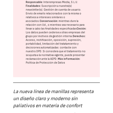
Responsable:
Interempresas Media, S.L.U.
Finalidades:
Suscripción a nuestra(s)
newsletter(s). Gestión de cuenta de usuario.
Envío de emails relacionados con la misma o
relativos a intereses similares o
asociados.
Conservación:
mientras dure la
relación con Ud., o mientras sea necesario para
llevar a cabo las finalidades especificadas
Cesión:
Los datos pueden cederse a otras
empresas del
grupo
por motivos de gestión interna.
Derechos:
Acceso, rectificación, oposición, supresión,
portabilidad, limitación del tratatamiento y
decisiones automatizadas:
contacte con
nuestro DPD
. Si considera que el tratamiento no
se ajusta a la normativa vigente, puede presentar
reclamación ante la
AEPD
.
Más información:
Política de Protección de Datos
La nueva línea de manillas representa
un diseño claro y moderno sin
paliativos en materia de confort