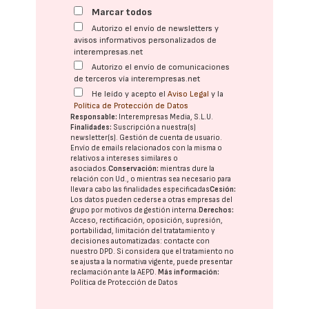
Marcar todos
Autorizo el envío de newsletters y
avisos informativos personalizados de
interempresas.net
Autorizo el envío de comunicaciones
de terceros vía interempresas.net
He leído y acepto el
Aviso Legal
y la
Política de Protección de Datos
Responsable:
Interempresas Media, S.L.U.
Finalidades:
Suscripción a nuestra(s)
newsletter(s). Gestión de cuenta de usuario.
Envío de emails relacionados con la misma o
relativos a intereses similares o
asociados.
Conservación:
mientras dure la
relación con Ud., o mientras sea necesario para
llevar a cabo las finalidades especificadas
Cesión:
Los datos pueden cederse a otras
empresas del
grupo
por motivos de gestión interna.
Derechos:
Acceso, rectificación, oposición, supresión,
portabilidad, limitación del tratatamiento y
decisiones automatizadas:
contacte con
nuestro DPD
. Si considera que el tratamiento no
se ajusta a la normativa vigente, puede presentar
reclamación ante la
AEPD
.
Más información:
Política de Protección de Datos