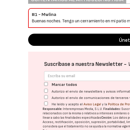
#1 - Mwlina
Buenas noches. Tengo un cerramiento en mi patio mu
Únet
Suscríbase a nuestra Newsletter -
Marcar todos
Autorizo el envío de newsletters y avisos inform
Autorizo el envío de comunicaciones de terceros 
He leído y acepto el
Aviso Legal
y la
Política de Pr
Responsable:
Interempresas Media, S.L.U.
Finalidades:
Suscri
relacionados con la misma o relativos a intereses similares 
llevar a cabo las finalidades especificadas
Cesión:
Los datos p
Acceso, rectificación, oposición, supresión, portabilidad, l
considera que el tratamiento no se ajusta a la normativa vige