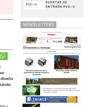
PUERTAS DE
ENTRADA PVC-U
NEWSLETTERS
e
eva
 diseño
reando
era y