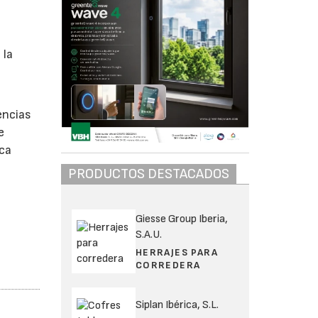
 la
encias
e
ica
PRODUCTOS DESTACADOS
Giesse Group Iberia,
S.A.U.
HERRAJES PARA
CORREDERA
Siplan Ibérica, S.L.