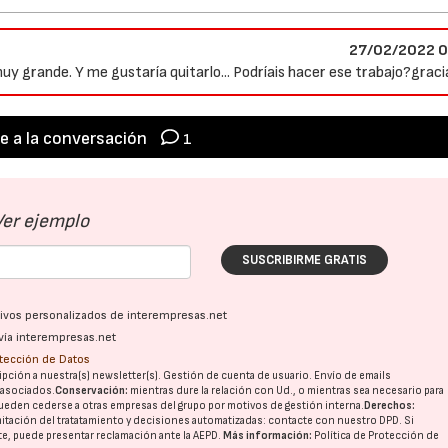
27/02/2022 0
y grande. Y me gustaría quitarlo... Podríais hacer ese trabajo?graci
e a la conversación
1
Ver ejemplo
SUSCRIBIRME GRATIS
ativos personalizados de interempresas.net
vía interempresas.net
otección de Datos
pción a nuestra(s) newsletter(s). Gestión de cuenta de usuario. Envío de emails
o asociados.
Conservación:
mientras dure la relación con Ud., o mientras sea necesario para
ueden cederse a otras
empresas del grupo
por motivos de gestión interna.
Derechos:
imitación del tratatamiento y decisiones automatizadas:
contacte con nuestro DPD
. Si
nte, puede presentar reclamación ante la
AEPD
.
Más información:
Política de Protección de