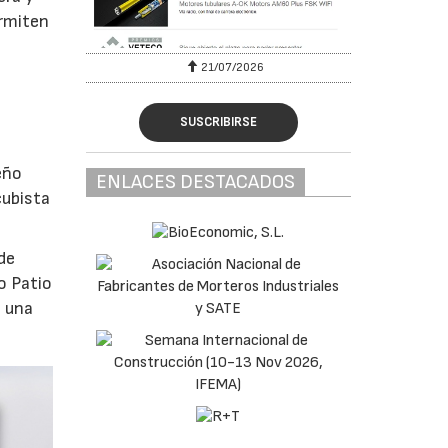
ermiten
6
21/07/2026
SUSCRIBIRSE
eño
ENLACES DESTACADOS
cubista
de
o Patio
o una