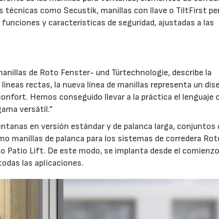
es técnicas como Secustik, manillas con llave o TiltFirst p
funciones y características de seguridad, ajustadas a las
21/07/2026
28/07/202
anillas de Roto Fenster- und Türtechnologie, describe la
líneas rectas, la nueva línea de manillas representa un dis
confort. Hemos conseguido llevar a la práctica el lenguaje 
ama versátil.”
ventanas en versión estándar y de palanca larga, conjuntos 
mo manillas de palanca para los sistemas de corredera Rot
to Patio Lift. De este modo, se implanta desde el comienz
odas las aplicaciones.