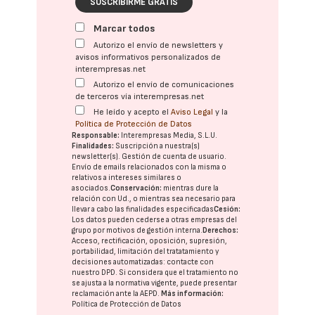
SUSCRIBIRME GRATIS
Marcar todos
Autorizo el envío de newsletters y
avisos informativos personalizados de
interempresas.net
Autorizo el envío de comunicaciones
de terceros vía interempresas.net
He leído y acepto el
Aviso Legal
y la
Política de Protección de Datos
Responsable:
Interempresas Media, S.L.U.
Finalidades:
Suscripción a nuestra(s)
newsletter(s). Gestión de cuenta de usuario.
Envío de emails relacionados con la misma o
relativos a intereses similares o
asociados.
Conservación:
mientras dure la
relación con Ud., o mientras sea necesario para
llevar a cabo las finalidades especificadas
Cesión:
Los datos pueden cederse a otras
empresas del
grupo
por motivos de gestión interna.
Derechos:
Acceso, rectificación, oposición, supresión,
portabilidad, limitación del tratatamiento y
decisiones automatizadas:
contacte con
nuestro DPD
. Si considera que el tratamiento no
se ajusta a la normativa vigente, puede presentar
reclamación ante la
AEPD
.
Más información:
Política de Protección de Datos