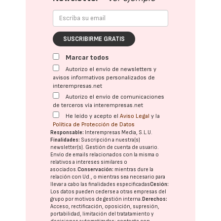
SUSCRIBIRME GRATIS
Marcar todos
Autorizo el envío de newsletters y
avisos informativos personalizados de
interempresas.net
Autorizo el envío de comunicaciones
de terceros vía interempresas.net
He leído y acepto el
Aviso Legal
y la
Política de Protección de Datos
Responsable:
Interempresas Media, S.L.U.
Finalidades:
Suscripción a nuestra(s)
newsletter(s). Gestión de cuenta de usuario.
Envío de emails relacionados con la misma o
relativos a intereses similares o
asociados.
Conservación:
mientras dure la
relación con Ud., o mientras sea necesario para
llevar a cabo las finalidades especificadas
Cesión:
Los datos pueden cederse a otras
empresas del
grupo
por motivos de gestión interna.
Derechos:
Acceso, rectificación, oposición, supresión,
portabilidad, limitación del tratatamiento y