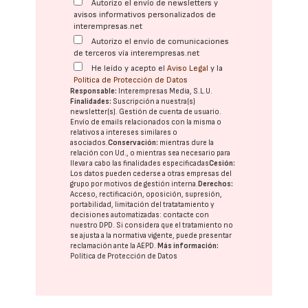
Autorizo el envío de newsletters y
avisos informativos personalizados de
interempresas.net
Autorizo el envío de comunicaciones
de terceros vía interempresas.net
He leído y acepto el
Aviso Legal
y la
Política de Protección de Datos
Responsable:
Interempresas Media, S.L.U.
Finalidades:
Suscripción a nuestra(s)
newsletter(s). Gestión de cuenta de usuario.
Envío de emails relacionados con la misma o
relativos a intereses similares o
asociados.
Conservación:
mientras dure la
relación con Ud., o mientras sea necesario para
llevar a cabo las finalidades especificadas
Cesión:
Los datos pueden cederse a otras
empresas del
grupo
por motivos de gestión interna.
Derechos:
Acceso, rectificación, oposición, supresión,
portabilidad, limitación del tratatamiento y
decisiones automatizadas:
contacte con
nuestro DPD
. Si considera que el tratamiento no
se ajusta a la normativa vigente, puede presentar
reclamación ante la
AEPD
.
Más información:
Política de Protección de Datos