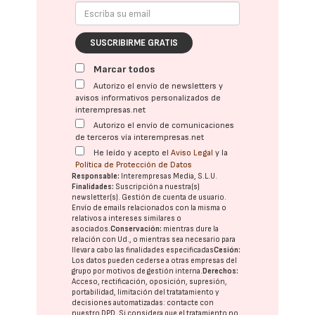
SUSCRIBIRME GRATIS
Marcar todos
Autorizo el envío de newsletters y
avisos informativos personalizados de
interempresas.net
Autorizo el envío de comunicaciones
de terceros vía interempresas.net
He leído y acepto el
Aviso Legal
y la
Política de Protección de Datos
Responsable:
Interempresas Media, S.L.U.
Finalidades:
Suscripción a nuestra(s)
newsletter(s). Gestión de cuenta de usuario.
Envío de emails relacionados con la misma o
relativos a intereses similares o
asociados.
Conservación:
mientras dure la
relación con Ud., o mientras sea necesario para
llevar a cabo las finalidades especificadas
Cesión:
Los datos pueden cederse a otras
empresas del
grupo
por motivos de gestión interna.
Derechos:
Acceso, rectificación, oposición, supresión,
portabilidad, limitación del tratatamiento y
decisiones automatizadas:
contacte con
nuestro DPD
. Si considera que el tratamiento no