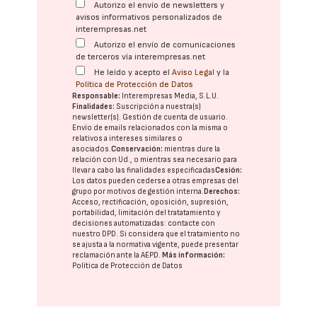
Autorizo el envío de newsletters y
avisos informativos personalizados de
interempresas.net
Autorizo el envío de comunicaciones
de terceros vía interempresas.net
He leído y acepto el
Aviso Legal
y la
Política de Protección de Datos
Responsable:
Interempresas Media, S.L.U.
Finalidades:
Suscripción a nuestra(s)
newsletter(s). Gestión de cuenta de usuario.
Envío de emails relacionados con la misma o
relativos a intereses similares o
asociados.
Conservación:
mientras dure la
relación con Ud., o mientras sea necesario para
llevar a cabo las finalidades especificadas
Cesión:
Los datos pueden cederse a otras
empresas del
grupo
por motivos de gestión interna.
Derechos:
Acceso, rectificación, oposición, supresión,
portabilidad, limitación del tratatamiento y
decisiones automatizadas:
contacte con
nuestro DPD
. Si considera que el tratamiento no
se ajusta a la normativa vigente, puede presentar
reclamación ante la
AEPD
.
Más información:
Política de Protección de Datos