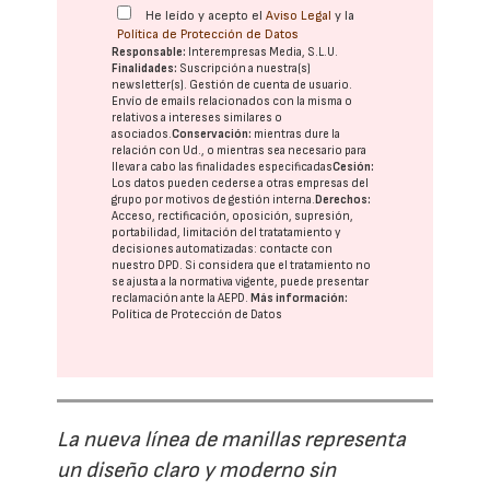
He leído y acepto el
Aviso Legal
y la
Política de Protección de Datos
Responsable:
Interempresas Media, S.L.U.
Finalidades:
Suscripción a nuestra(s)
newsletter(s). Gestión de cuenta de usuario.
Envío de emails relacionados con la misma o
relativos a intereses similares o
asociados.
Conservación:
mientras dure la
relación con Ud., o mientras sea necesario para
llevar a cabo las finalidades especificadas
Cesión:
Los datos pueden cederse a otras
empresas del
grupo
por motivos de gestión interna.
Derechos:
Acceso, rectificación, oposición, supresión,
portabilidad, limitación del tratatamiento y
decisiones automatizadas:
contacte con
nuestro DPD
. Si considera que el tratamiento no
se ajusta a la normativa vigente, puede presentar
reclamación ante la
AEPD
.
Más información:
Política de Protección de Datos
La nueva línea de manillas representa
un diseño claro y moderno sin