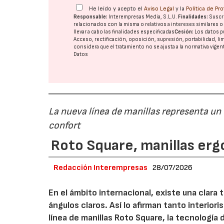
He leído y acepto el
Aviso Legal
y la
Política de Pr
Responsable:
Interempresas Media, S.L.U.
Finalidades:
Suscri
relacionados con la misma o relativos a intereses similares 
llevar a cabo las finalidades especificadas
Cesión:
Los datos p
Acceso, rectificación, oposición, supresión, portabilidad, l
considera que el tratamiento no se ajusta a la normativa vige
Datos
La nueva línea de manillas representa un
confort
Roto Square, manillas erg
Redacción Interempresas
28/07/2026
En el ámbito internacional, existe una clara
ángulos claros. Así lo afirman tanto interio
línea de manillas Roto Square, la tecnología