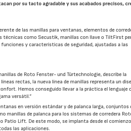
stacan por su tacto agradable y sus acabados precisos, c
.
herente de las manillas para ventanas, elementos de corred
es técnicas como Secustik, manillas con llave o TiltFirst p
funciones y características de seguridad, ajustadas a las
anillas de Roto Fenster- und Türtechnologie, describe la
líneas rectas, la nueva línea de manillas representa un dis
confort. Hemos conseguido llevar a la práctica el lenguaje 
ama versátil.”
ventanas en versión estándar y de palanca larga, conjuntos 
mo manillas de palanca para los sistemas de corredera Rot
to Patio Lift. De este modo, se implanta desde el comienz
odas las aplicaciones.