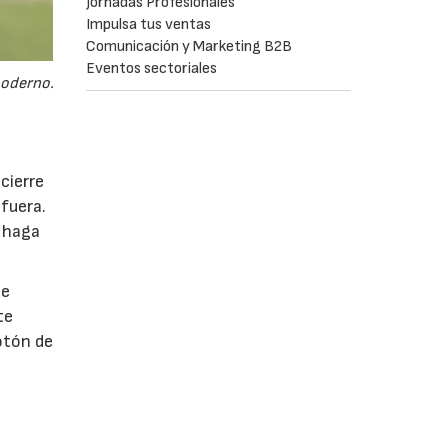
Jornadas Profesionales
Impulsa tus ventas
Comunicación y Marketing B2B
Eventos sectoriales
moderno.
cierre
fuera.
e haga
de
te
otón de