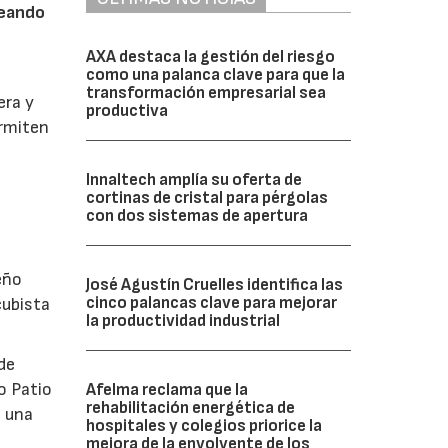
reando
AXA destaca la gestión del riesgo
como una palanca clave para que la
transformación empresarial sea
era y
productiva
ermiten
Innaltech amplía su oferta de
cortinas de cristal para pérgolas
con dos sistemas de apertura
eño
José Agustín Cruelles identifica las
cinco palancas clave para mejorar
cubista
la productividad industrial
de
o Patio
Afelma reclama que la
rehabilitación energética de
o una
hospitales y colegios priorice la
mejora de la envolvente de los