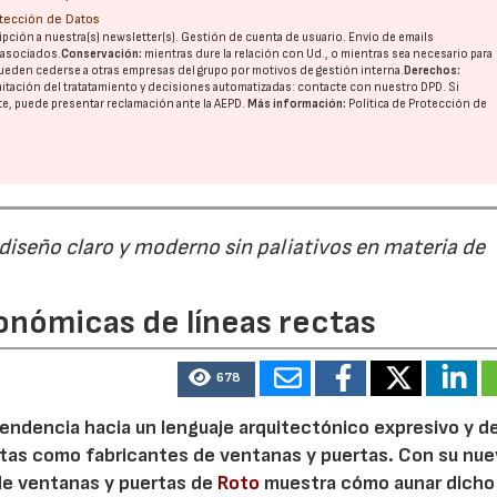
otección de Datos
pción a nuestra(s) newsletter(s). Gestión de cuenta de usuario. Envío de emails
o asociados.
Conservación:
mientras dure la relación con Ud., o mientras sea necesario para
ueden cederse a otras
empresas del grupo
por motivos de gestión interna.
Derechos:
21/07/2026
28/07/202
imitación del tratatamiento y decisiones automatizadas:
contacte con nuestro DPD
. Si
nte, puede presentar reclamación ante la
AEPD
.
Más información:
Política de Protección de
 diseño claro y moderno sin paliativos en materia de
onómicas de líneas rectas
678
 tendencia hacia un lenguaje arquitectónico expresivo y d
ristas como fabricantes de ventanas y puertas. Con su nu
 de ventanas y puertas de
Roto
muestra cómo aunar dicho