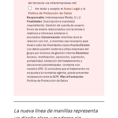
de terceros vía interempresas.net
He leído y acepto el
Aviso Legal
y la
Política de Protección de Datos
Responsable:
Interempresas Media, S.L.U.
Finalidades:
Suscripción a nuestra(s)
newsletter(s). Gestión de cuenta de usuario.
Envío de emails relacionados con la misma o
relativos a intereses similares o
asociados.
Conservación:
mientras dure la
relación con Ud., o mientras sea necesario para
llevar a cabo las finalidades especificadas
Cesión:
Los datos pueden cederse a otras
empresas del
grupo
por motivos de gestión interna.
Derechos:
Acceso, rectificación, oposición, supresión,
portabilidad, limitación del tratatamiento y
decisiones automatizadas:
contacte con
nuestro DPD
. Si considera que el tratamiento no
se ajusta a la normativa vigente, puede presentar
reclamación ante la
AEPD
.
Más información:
Política de Protección de Datos
La nueva línea de manillas representa