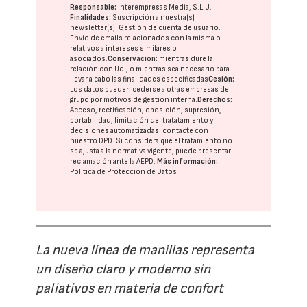
Responsable:
Interempresas Media, S.L.U.
Finalidades:
Suscripción a nuestra(s)
newsletter(s). Gestión de cuenta de usuario.
Envío de emails relacionados con la misma o
relativos a intereses similares o
asociados.
Conservación:
mientras dure la
relación con Ud., o mientras sea necesario para
llevar a cabo las finalidades especificadas
Cesión:
Los datos pueden cederse a otras
empresas del
grupo
por motivos de gestión interna.
Derechos:
Acceso, rectificación, oposición, supresión,
portabilidad, limitación del tratatamiento y
decisiones automatizadas:
contacte con
nuestro DPD
. Si considera que el tratamiento no
se ajusta a la normativa vigente, puede presentar
reclamación ante la
AEPD
.
Más información:
Política de Protección de Datos
La nueva línea de manillas representa
un diseño claro y moderno sin
paliativos en materia de confort