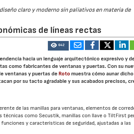
 diseño claro y moderno sin paliativos en materia de
21/07/2026
28/07/202
onómicas de líneas rectas
642
 tendencia hacia un lenguaje arquitectónico expresivo y d
ristas como fabricantes de ventanas y puertas. Con su nu
 de ventanas y puertas de
Roto
muestra cómo aunar dicho
stacan por su tacto agradable y sus acabados precisos, c
.
herente de las manillas para ventanas, elementos de corred
es técnicas como Secustik, manillas con llave o TiltFirst p
funciones y características de seguridad, ajustadas a las