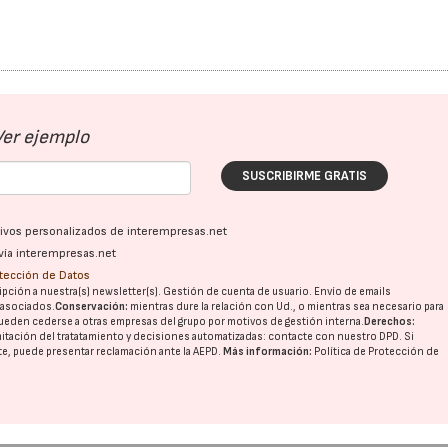
Ver ejemplo
SUSCRIBIRME GRATIS
ativos personalizados de interempresas.net
vía interempresas.net
otección de Datos
pción a nuestra(s) newsletter(s). Gestión de cuenta de usuario. Envío de emails
o asociados.
Conservación:
mientras dure la relación con Ud., o mientras sea necesario para
ueden cederse a otras
empresas del grupo
por motivos de gestión interna.
Derechos:
imitación del tratatamiento y decisiones automatizadas:
contacte con nuestro DPD
. Si
nte, puede presentar reclamación ante la
AEPD
.
Más información:
Política de Protección de