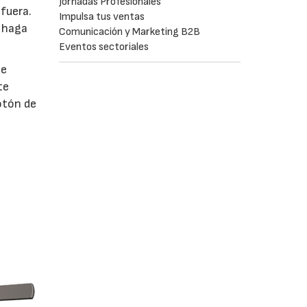
Jornadas Profesionales
fuera.
Impulsa tus ventas
e haga
Comunicación y Marketing B2B
Eventos sectoriales
de
te
otón de