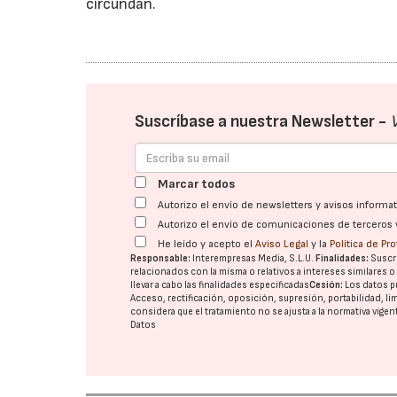
circundan.
Suscríbase a nuestra Newsletter -
Marcar todos
Autorizo el envío de newsletters y avisos inform
Autorizo el envío de comunicaciones de terceros 
He leído y acepto el
Aviso Legal
y la
Política de Pr
Responsable:
Interempresas Media, S.L.U.
Finalidades:
Suscri
relacionados con la misma o relativos a intereses similares 
llevar a cabo las finalidades especificadas
Cesión:
Los datos p
Acceso, rectificación, oposición, supresión, portabilidad, l
considera que el tratamiento no se ajusta a la normativa vige
Datos