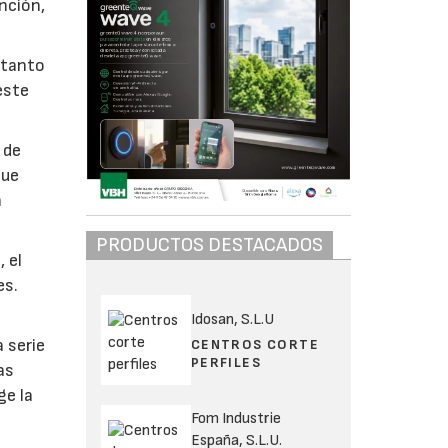
nción,
, tanto
este
 de
que
n
PRODUCTOS DESTACADOS
, el
es.
Idosan, S.L.U
 serie
CENTROS CORTE
PERFILES
as
ge la
Fom Industrie
España, S.L.U.