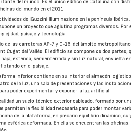
rtante del mundo. Es el único edifico de Cataluña con disti
oficinas del mundo en el 2011.
actividades de iGuzzini Illuminazione en la península Ibérica
e supone un proyecto que aglutina programas diversos. Por 
lejidad, paisaje y tecnología.
ario de las carreteras AP-7 y C-16, del ámbito metropolitano
nt Cugat del Vallès. El edificio se compone de dos partes, 
baja, extensa, semienterrada y sin luz natural, envuelta e
 flotando en el paisaje.
aforma inferior contiene en su interior el almacén logístico
atro de la luz, una sala de presentaciones y las instalacion
ra poder experimentar y exponer la luz artificial.
realidad un suelo técnico exterior cableado, formado por una
e permiten la flexibilidad necesaria para poder montar vari
cima de la plataforma, en precario equilibrio dinámico, sur
ma esférica deformada. En ella se encuentran las oficinas,
ión.