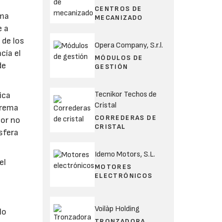
CENTROS DE
ema
MECANIZADO
e a
 de los
Opera Company, S.r.l.
cía el
MÓDULOS DE
de
GESTIÓN
Tecnikor Techos de
ica
Cristal
xtrema
CORREDERAS DE
por no
CRISTAL
sfera
Idemo Motors, S.L.
el
MOTORES
ELECTRÓNICOS
Voilàp Holding
lo
TRONZADORA