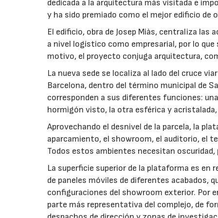
dedicada a la arquitectura más visitada e impo
y ha sido premiado como el mejor edificio de 
El edificio, obra de Josep Miàs, centraliza las 
a nivel logístico como empresarial, por lo qu
motivo, el proyecto conjuga arquitectura, comp
La nueva sede se localiza al lado del cruce vi
Barcelona, dentro del término municipal de Sa
corresponden a sus diferentes funciones: una 
hormigón visto, la otra esférica y acristalada,
Aprovechando el desnivel de la parcela, la plat
aparcamiento, el showroom, el auditorio, el te
Todos estos ambientes necesitan oscuridad, pa
La superficie superior de la plataforma es en 
de paneles móviles de diferentes acabados, qu
configuraciones del showroom exterior. Por en
parte más representativa del complejo, de for
despachos de dirección y zonas de investigac