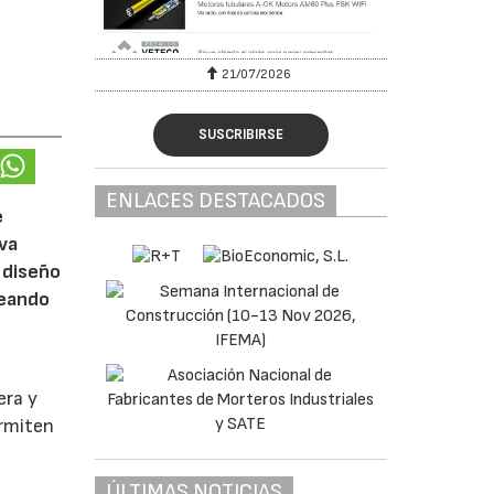
6
21/07/2026
SUSCRIBIRSE
ENLACES DESTACADOS
e
eva
 diseño
reando
era y
ermiten
ÚLTIMAS NOTICIAS