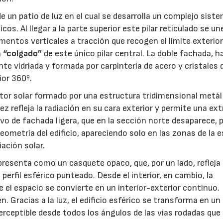
de un patio de luz en el cual se desarrolla un complejo sist
s. Al llegar a la parte superior este pilar reticulado se un
mentos verticales a tracción que recogen el límite exterior
a
“colgado”
de este único pilar central. La doble fachada, ha
nte vidriada y formada por carpintería de acero y cristales 
ior 360º.
ector solar formado por una estructura tridimensional metál
vez refleja la radiación en su cara exterior y permite una e
vo de fachada ligera, que en la sección norte desaparece, 
ometría del edificio, apareciendo solo en las zonas de la e
iación solar.
e presenta como un casquete opaco, que, por un lado, refleja 
n perfil esférico punteado. Desde el interior, en cambio, la
el espacio se convierte en un interior-exterior continuo.
. Gracias a la luz, el edificio esférico se transforma en un
rceptible desde todos los ángulos de las vías rodadas que 