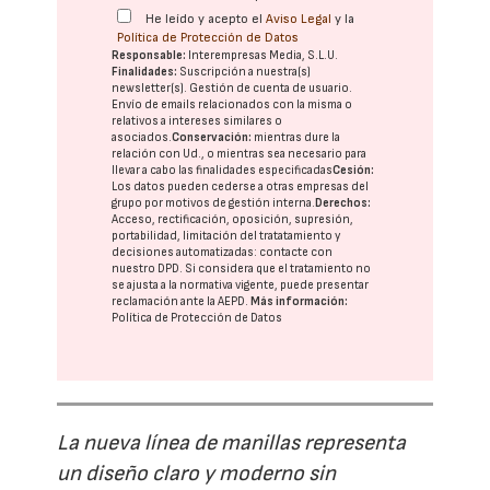
He leído y acepto el
Aviso Legal
y la
Política de Protección de Datos
Responsable:
Interempresas Media, S.L.U.
Finalidades:
Suscripción a nuestra(s)
newsletter(s). Gestión de cuenta de usuario.
Envío de emails relacionados con la misma o
relativos a intereses similares o
asociados.
Conservación:
mientras dure la
relación con Ud., o mientras sea necesario para
llevar a cabo las finalidades especificadas
Cesión:
Los datos pueden cederse a otras
empresas del
grupo
por motivos de gestión interna.
Derechos:
Acceso, rectificación, oposición, supresión,
portabilidad, limitación del tratatamiento y
decisiones automatizadas:
contacte con
nuestro DPD
. Si considera que el tratamiento no
se ajusta a la normativa vigente, puede presentar
reclamación ante la
AEPD
.
Más información:
Política de Protección de Datos
La nueva línea de manillas representa
un diseño claro y moderno sin