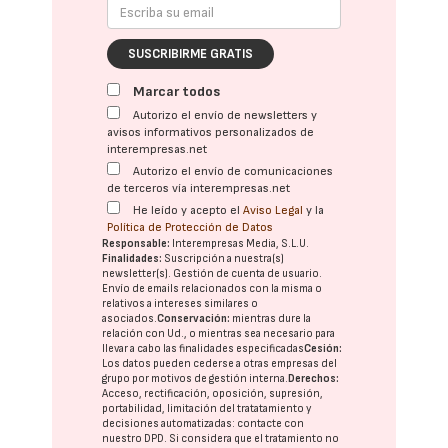
SUSCRIBIRME GRATIS
Marcar todos
Autorizo el envío de newsletters y
avisos informativos personalizados de
interempresas.net
Autorizo el envío de comunicaciones
de terceros vía interempresas.net
He leído y acepto el
Aviso Legal
y la
Política de Protección de Datos
Responsable:
Interempresas Media, S.L.U.
Finalidades:
Suscripción a nuestra(s)
newsletter(s). Gestión de cuenta de usuario.
Envío de emails relacionados con la misma o
relativos a intereses similares o
asociados.
Conservación:
mientras dure la
relación con Ud., o mientras sea necesario para
llevar a cabo las finalidades especificadas
Cesión:
Los datos pueden cederse a otras
empresas del
grupo
por motivos de gestión interna.
Derechos:
Acceso, rectificación, oposición, supresión,
portabilidad, limitación del tratatamiento y
decisiones automatizadas:
contacte con
nuestro DPD
. Si considera que el tratamiento no