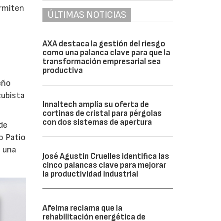
ermiten
ÚLTIMAS NOTICIAS
AXA destaca la gestión del riesgo
como una palanca clave para que la
transformación empresarial sea
productiva
eño
cubista
Innaltech amplía su oferta de
cortinas de cristal para pérgolas
con dos sistemas de apertura
de
o Patio
o una
José Agustín Cruelles identifica las
cinco palancas clave para mejorar
la productividad industrial
Afelma reclama que la
rehabilitación energética de