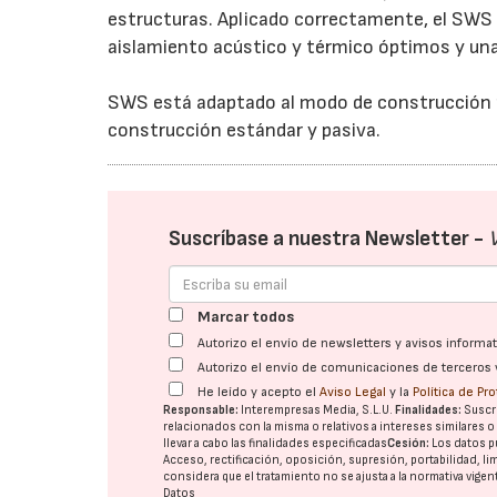
estructuras. Aplicado correctamente, el SWS as
aislamiento acústico y térmico óptimos y una 
SWS está adaptado al modo de construcción nu
construcción estándar y pasiva.
Suscríbase a nuestra Newsletter -
Marcar todos
Autorizo el envío de newsletters y avisos inform
Autorizo el envío de comunicaciones de terceros 
He leído y acepto el
Aviso Legal
y la
Política de Pr
Responsable:
Interempresas Media, S.L.U.
Finalidades:
Suscri
relacionados con la misma o relativos a intereses similares 
llevar a cabo las finalidades especificadas
Cesión:
Los datos p
Acceso, rectificación, oposición, supresión, portabilidad, l
considera que el tratamiento no se ajusta a la normativa vige
Datos