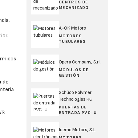
CENTROS DE
MECANIZADO
ncia.
A-OK Motors
ior.
MOTORES
TUBULARES
érmicos
Opera Company, S.r.l.
MÓDULOS DE
GESTIÓN
a de
ntería
Schüco Polymer
Technologies KG
PUERTAS DE
SWS
ENTRADA PVC-U
Idemo Motors, S.L.
MOTORES