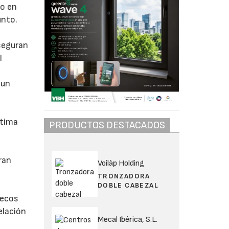
do en
unto.
seguran
l
 un
ltima
PRODUCTOS DESTACADOS
ran
Voilàp Holding
TRONZADORA
DOBLE CABEZAL
uecos
elación
Mecal Ibérica, S.L.