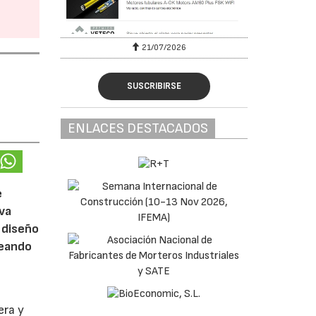
6
21/07/2026
SUSCRIBIRSE
ENLACES DESTACADOS
e
eva
 diseño
reando
era y