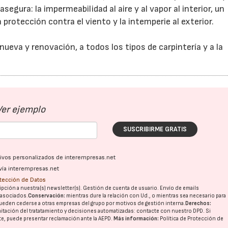
egura: la impermeabilidad al aire y al vapor al interior, un
protección contra el viento y la intemperie al exterior.
eva y renovación, a todos los tipos de carpintería y a la
Ver ejemplo
SUSCRIBIRME GRATIS
ativos personalizados de interempresas.net
vía interempresas.net
otección de Datos
pción a nuestra(s) newsletter(s). Gestión de cuenta de usuario. Envío de emails
o asociados.
Conservación:
mientras dure la relación con Ud., o mientras sea necesario para
ueden cederse a otras
empresas del grupo
por motivos de gestión interna.
Derechos:
imitación del tratatamiento y decisiones automatizadas:
contacte con nuestro DPD
. Si
nte, puede presentar reclamación ante la
AEPD
.
Más información:
Política de Protección de