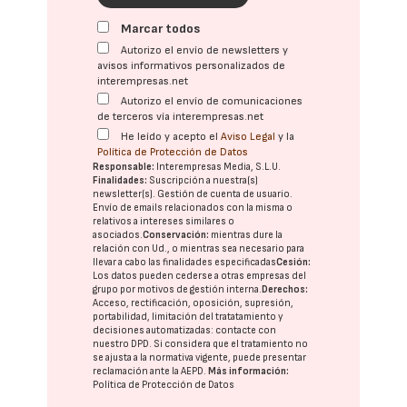
Marcar todos
Autorizo el envío de newsletters y
avisos informativos personalizados de
interempresas.net
Autorizo el envío de comunicaciones
de terceros vía interempresas.net
He leído y acepto el
Aviso Legal
y la
Política de Protección de Datos
Responsable:
Interempresas Media, S.L.U.
Finalidades:
Suscripción a nuestra(s)
newsletter(s). Gestión de cuenta de usuario.
Envío de emails relacionados con la misma o
relativos a intereses similares o
asociados.
Conservación:
mientras dure la
relación con Ud., o mientras sea necesario para
llevar a cabo las finalidades especificadas
Cesión:
Los datos pueden cederse a otras
empresas del
grupo
por motivos de gestión interna.
Derechos:
Acceso, rectificación, oposición, supresión,
portabilidad, limitación del tratatamiento y
decisiones automatizadas:
contacte con
nuestro DPD
. Si considera que el tratamiento no
se ajusta a la normativa vigente, puede presentar
reclamación ante la
AEPD
.
Más información:
Política de Protección de Datos