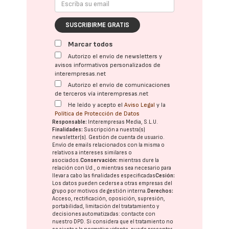
SUSCRIBIRME GRATIS
Marcar todos
Autorizo el envío de newsletters y
avisos informativos personalizados de
interempresas.net
Autorizo el envío de comunicaciones
de terceros vía interempresas.net
He leído y acepto el
Aviso Legal
y la
Política de Protección de Datos
Responsable:
Interempresas Media, S.L.U.
Finalidades:
Suscripción a nuestra(s)
newsletter(s). Gestión de cuenta de usuario.
Envío de emails relacionados con la misma o
relativos a intereses similares o
asociados.
Conservación:
mientras dure la
relación con Ud., o mientras sea necesario para
llevar a cabo las finalidades especificadas
Cesión:
Los datos pueden cederse a otras
empresas del
grupo
por motivos de gestión interna.
Derechos:
Acceso, rectificación, oposición, supresión,
portabilidad, limitación del tratatamiento y
decisiones automatizadas:
contacte con
nuestro DPD
. Si considera que el tratamiento no