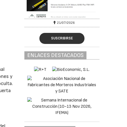
6
21/07/2026
SUSCRIBIRSE
ENLACES DESTACADOS
nal
ones y
culta.
puerta
del