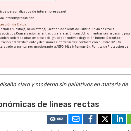
ativos personalizados de interempresas.net
vía interempresas.net
otección de Datos
pción a nuestra(s) newsletter(s). Gestión de cuenta de usuario. Envío de emails
o asociados.
Conservación:
mientras dure la relación con Ud., o mientras sea necesario para
ueden cederse a otras
empresas del grupo
por motivos de gestión interna.
Derechos:
imitación del tratatamiento y decisiones automatizadas:
contacte con nuestro DPD
. Si
nte, puede presentar reclamación ante la
AEPD
.
Más información:
Política de Protección de
 diseño claro y moderno sin paliativos en materia de
onómicas de líneas rectas
662