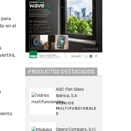
 para
do en el
s
ertirá,
PRODUCTOS DESTACADOS
AGC Flat Glass
o
Ibérica, S.A
VIDRIOS
MULTIFUNCIONALE
miento
S
Opera Company, S.r.l.