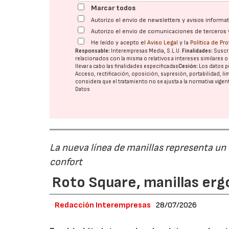
Marcar todos
Autorizo el envío de newsletters y avisos inform
Autorizo el envío de comunicaciones de terceros 
He leído y acepto el
Aviso Legal
y la
Política de Pr
Responsable:
Interempresas Media, S.L.U.
Finalidades:
Suscri
relacionados con la misma o relativos a intereses similares 
llevar a cabo las finalidades especificadas
Cesión:
Los datos p
Acceso, rectificación, oposición, supresión, portabilidad, l
considera que el tratamiento no se ajusta a la normativa vige
Datos
La nueva línea de manillas representa un
confort
Roto Square, manillas erg
Redacción Interempresas
28/07/2026