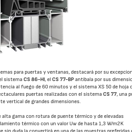
21/07/2026
28/07/202
temas para puertas y ventanas, destacará por su excepcio
 el sistema
CS 86-HI
, el
CS 77-BP
antibala por sus dimensi
tencia al fuego de 60 minutos y el sistema XS 50 de hoja o
taculares puertas realizadas con el sistema
CS 77
, una 
nte vertical de grandes dimensiones.
e alta gama con rotura de puente térmico y de elevadas
islamiento térmico con un valor Uw de hasta 1,3 W/m2K
e sin duda la convertirá en una de las muestras preferidas 