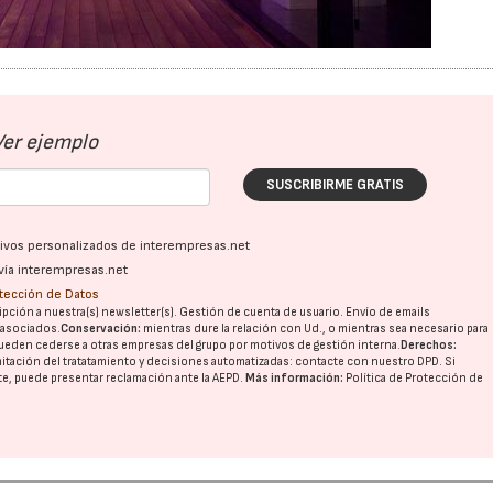
Ver ejemplo
SUSCRIBIRME GRATIS
ativos personalizados de interempresas.net
vía interempresas.net
otección de Datos
pción a nuestra(s) newsletter(s). Gestión de cuenta de usuario. Envío de emails
o asociados.
Conservación:
mientras dure la relación con Ud., o mientras sea necesario para
ueden cederse a otras
empresas del grupo
por motivos de gestión interna.
Derechos:
imitación del tratatamiento y decisiones automatizadas:
contacte con nuestro DPD
. Si
nte, puede presentar reclamación ante la
AEPD
.
Más información:
Política de Protección de