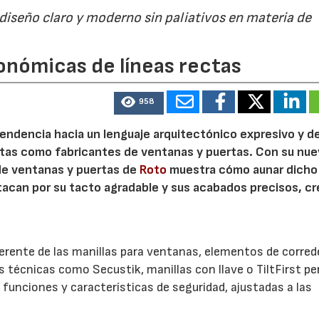
 diseño claro y moderno sin paliativos en materia de
21/07/2026
28/07/202
onómicas de líneas rectas
958
 tendencia hacia un lenguaje arquitectónico expresivo y d
ristas como fabricantes de ventanas y puertas. Con su nu
 de ventanas y puertas de
Roto
muestra cómo aunar dicho
stacan por su tacto agradable y sus acabados precisos, c
.
herente de las manillas para ventanas, elementos de corred
es técnicas como Secustik, manillas con llave o TiltFirst p
funciones y características de seguridad, ajustadas a las