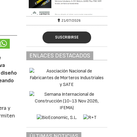
6
21/07/2026
SUSCRIBIRSE
ENLACES DESTACADOS
e
eva
 diseño
reando
era y
ermiten
ÚLTIMAS NOTICIAS