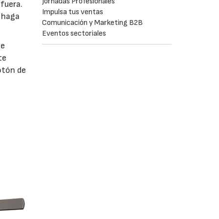
Jornadas Profesionales
fuera.
Impulsa tus ventas
e haga
Comunicación y Marketing B2B
Eventos sectoriales
de
te
otón de