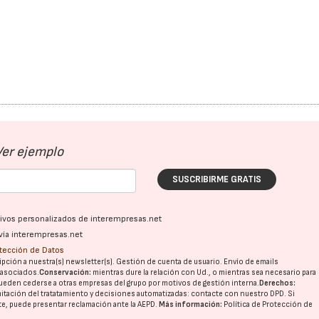
Ver ejemplo
SUSCRIBIRME GRATIS
ativos personalizados de interempresas.net
vía interempresas.net
otección de Datos
pción a nuestra(s) newsletter(s). Gestión de cuenta de usuario. Envío de emails
o asociados.
Conservación:
mientras dure la relación con Ud., o mientras sea necesario para
ueden cederse a otras
empresas del grupo
por motivos de gestión interna.
Derechos:
imitación del tratatamiento y decisiones automatizadas:
contacte con nuestro DPD
. Si
nte, puede presentar reclamación ante la
AEPD
.
Más información:
Política de Protección de