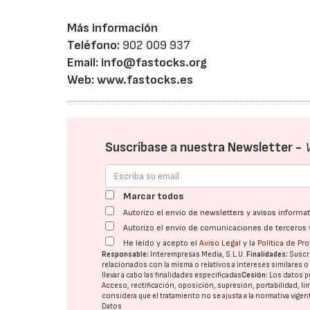
Más información
Teléfono:
902 009 937
Email:
info@fastocks.org
Web:
www.fastocks.es
Suscríbase a nuestra Newsletter -
Marcar todos
Autorizo el envío de newsletters y avisos inform
Autorizo el envío de comunicaciones de terceros 
He leído y acepto el
Aviso Legal
y la
Política de Pr
Responsable:
Interempresas Media, S.L.U.
Finalidades:
Suscri
relacionados con la misma o relativos a intereses similares 
llevar a cabo las finalidades especificadas
Cesión:
Los datos p
Acceso, rectificación, oposición, supresión, portabilidad, l
considera que el tratamiento no se ajusta a la normativa vige
Datos