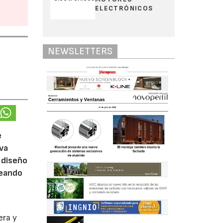
ELECTRÓNICOS
NEWSLETTERS
e
eva
 diseño
reando
era y