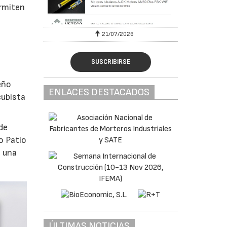
ermiten
21/07/2026
28/07
SUSCRIBIRSE
eño
ENLACES DESTACADOS
cubista
de
o Patio
o una
ÚLTIMAS NOTICIAS