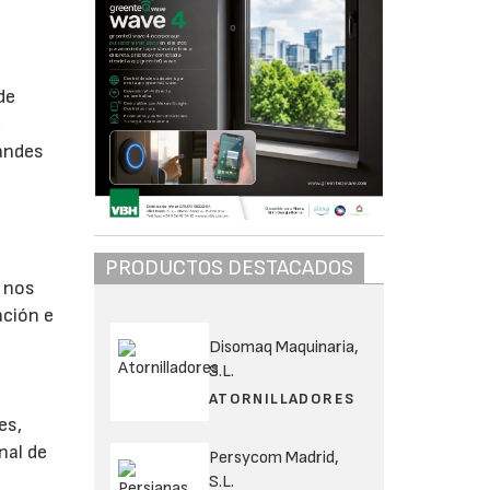
de
,
randes
PRODUCTOS DESTACADOS
e nos
ación e
Disomaq Maquinaria,
S.L.
ATORNILLADORES
es,
nal de
Persycom Madrid,
S.L.