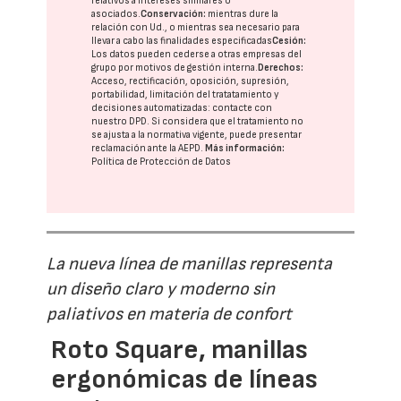
relativos a intereses similares o
asociados.
Conservación:
mientras dure la
relación con Ud., o mientras sea necesario para
llevar a cabo las finalidades especificadas
Cesión:
Los datos pueden cederse a otras
empresas del
grupo
por motivos de gestión interna.
Derechos:
Acceso, rectificación, oposición, supresión,
portabilidad, limitación del tratatamiento y
decisiones automatizadas:
contacte con
nuestro DPD
. Si considera que el tratamiento no
se ajusta a la normativa vigente, puede presentar
reclamación ante la
AEPD
.
Más información:
Política de Protección de Datos
La nueva línea de manillas representa
un diseño claro y moderno sin
paliativos en materia de confort
Roto Square, manillas
ergonómicas de líneas