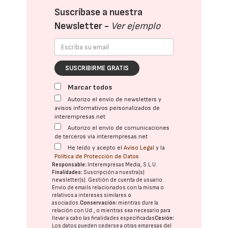
Suscríbase a nuestra
Newsletter -
Ver ejemplo
SUSCRIBIRME GRATIS
Marcar todos
Autorizo el envío de newsletters y
avisos informativos personalizados de
interempresas.net
Autorizo el envío de comunicaciones
de terceros vía interempresas.net
He leído y acepto el
Aviso Legal
y la
Política de Protección de Datos
Responsable:
Interempresas Media, S.L.U.
Finalidades:
Suscripción a nuestra(s)
newsletter(s). Gestión de cuenta de usuario.
Envío de emails relacionados con la misma o
relativos a intereses similares o
asociados.
Conservación:
mientras dure la
relación con Ud., o mientras sea necesario para
llevar a cabo las finalidades especificadas
Cesión:
Los datos pueden cederse a otras
empresas del