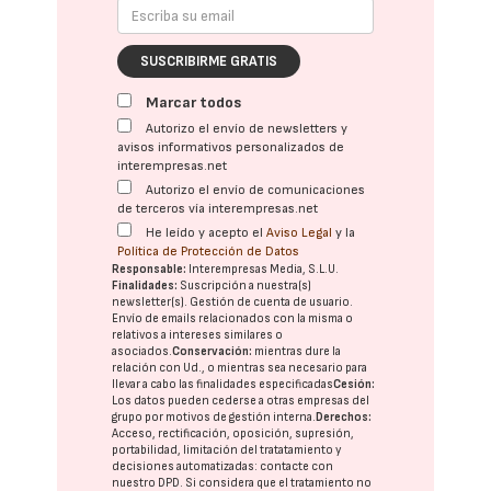
SUSCRIBIRME GRATIS
Marcar todos
Autorizo el envío de newsletters y
avisos informativos personalizados de
interempresas.net
Autorizo el envío de comunicaciones
de terceros vía interempresas.net
He leído y acepto el
Aviso Legal
y la
Política de Protección de Datos
Responsable:
Interempresas Media, S.L.U.
Finalidades:
Suscripción a nuestra(s)
newsletter(s). Gestión de cuenta de usuario.
Envío de emails relacionados con la misma o
relativos a intereses similares o
asociados.
Conservación:
mientras dure la
relación con Ud., o mientras sea necesario para
llevar a cabo las finalidades especificadas
Cesión:
Los datos pueden cederse a otras
empresas del
grupo
por motivos de gestión interna.
Derechos:
Acceso, rectificación, oposición, supresión,
portabilidad, limitación del tratatamiento y
decisiones automatizadas:
contacte con
nuestro DPD
. Si considera que el tratamiento no