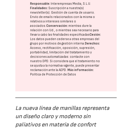
Responsable:
Interempresas Media, S.L.U.
Finalidades:
Suscripción a nuestra(s)
newsletter(s). Gestión de cuenta de usuario.
Envío de emails relacionados con la misma o
relativos a intereses similares o
asociados.
Conservación:
mientras dure la
relación con Ud., o mientras sea necesario para
llevar a cabo las finalidades especificadas
Cesión:
Los datos pueden cederse a otras
empresas del
grupo
por motivos de gestión interna.
Derechos:
Acceso, rectificación, oposición, supresión,
portabilidad, limitación del tratatamiento y
decisiones automatizadas:
contacte con
nuestro DPD
. Si considera que el tratamiento no
se ajusta a la normativa vigente, puede presentar
reclamación ante la
AEPD
.
Más información:
Política de Protección de Datos
La nueva línea de manillas representa
un diseño claro y moderno sin
paliativos en materia de confort