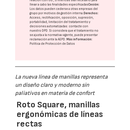
relación con Ud., o mientras sea necesario para
llevar a cabo las finalidades especificadas
Cesión:
Los datos pueden cederse a otras
empresas del
grupo
por motivos de gestión interna.
Derechos:
Acceso, rectificación, oposición, supresión,
portabilidad, limitación del tratatamiento y
decisiones automatizadas:
contacte con
nuestro DPD
. Si considera que el tratamiento no
se ajusta a la normativa vigente, puede presentar
reclamación ante la
AEPD
.
Más información:
Política de Protección de Datos
La nueva línea de manillas representa
un diseño claro y moderno sin
paliativos en materia de confort
Roto Square, manillas
ergonómicas de líneas
rectas