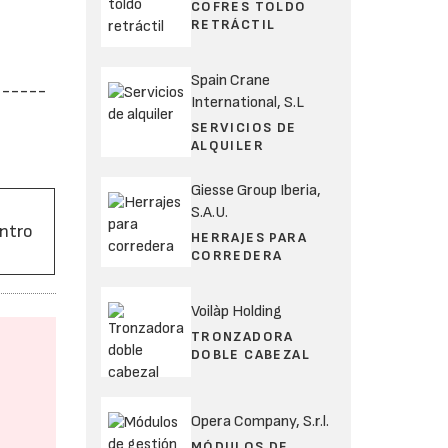
COFRES TOLDO
RETRÁCTIL
Spain Crane
------
International, S.L
SERVICIOS DE
ALQUILER
Giesse Group Iberia,
S.A.U.
entro
HERRAJES PARA
CORREDERA
Voilàp Holding
TRONZADORA
DOBLE CABEZAL
Opera Company, S.r.l.
MÓDULOS DE