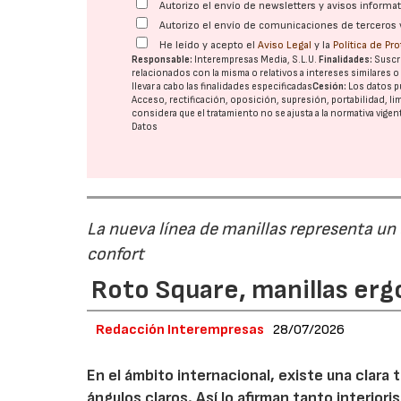
Autorizo el envío de newsletters y avisos inform
Autorizo el envío de comunicaciones de terceros 
He leído y acepto el
Aviso Legal
y la
Política de Pr
Responsable:
Interempresas Media, S.L.U.
Finalidades:
Suscri
relacionados con la misma o relativos a intereses similares 
llevar a cabo las finalidades especificadas
Cesión:
Los datos p
Acceso, rectificación, oposición, supresión, portabilidad, l
considera que el tratamiento no se ajusta a la normativa vige
Datos
La nueva línea de manillas representa un
confort
Roto Square, manillas erg
Redacción Interempresas
28/07/2026
En el ámbito internacional, existe una clara
ángulos claros. Así lo afirman tanto interio