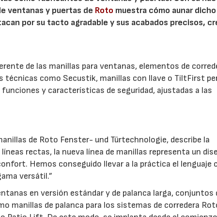
 de ventanas y puertas de
Roto
muestra cómo aunar dicho
stacan por su tacto agradable y sus acabados precisos, c
21/07/2026
28/07/202
.
herente de las manillas para ventanas, elementos de corred
es técnicas como Secustik, manillas con llave o TiltFirst p
funciones y características de seguridad, ajustadas a las
anillas de Roto Fenster- und Türtechnologie, describe la
líneas rectas, la nueva línea de manillas representa un dis
confort. Hemos conseguido llevar a la práctica el lenguaje 
ama versátil.”
ventanas en versión estándar y de palanca larga, conjuntos 
mo manillas de palanca para los sistemas de corredera Rot