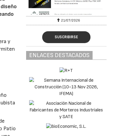
 diseño
reando
6
21/07/2026
SUSCRIBIRSE
era y
ermiten
ENLACES DESTACADOS
eño
cubista
de
o Patio