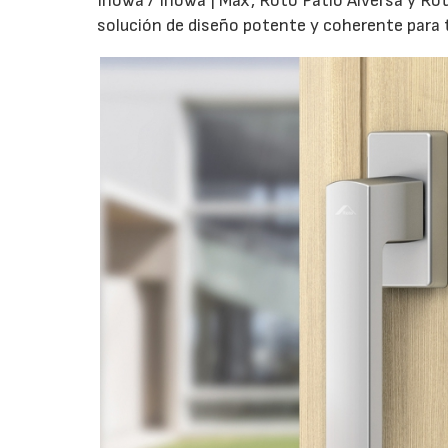
Inowa / Inowa | Max, Roto Patio Alversa y Ro
solución de diseño potente y coherente para t