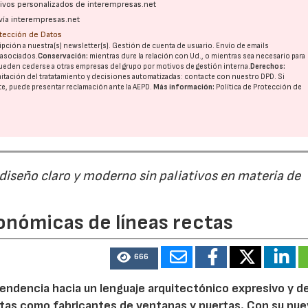
ativos personalizados de interempresas.net
vía interempresas.net
otección de Datos
pción a nuestra(s) newsletter(s). Gestión de cuenta de usuario. Envío de emails
o asociados.
Conservación:
mientras dure la relación con Ud., o mientras sea necesario para
ueden cederse a otras
empresas del grupo
por motivos de gestión interna.
Derechos:
imitación del tratatamiento y decisiones automatizadas:
contacte con nuestro DPD
. Si
nte, puede presentar reclamación ante la
AEPD
.
Más información:
Política de Protección de
 diseño claro y moderno sin paliativos en materia de
onómicas de líneas rectas
666
 tendencia hacia un lenguaje arquitectónico expresivo y d
ristas como fabricantes de ventanas y puertas. Con su nu